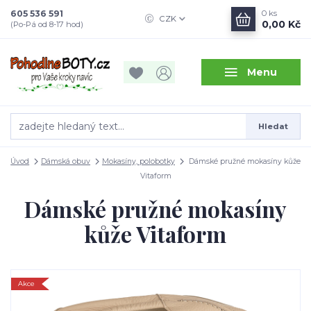
605 536 591
0
ks
CZK
0,00 Kč
(Po-Pá od 8-17 hod)
Menu
Hledat
Úvod
Dámská obuv
Mokasíny, polobotky
Dámské pružné mokasíny kůže
Vitaform
Dámské pružné mokasíny
kůže Vitaform
Akce