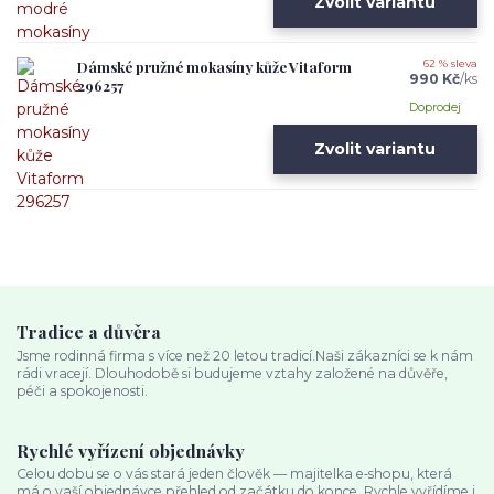
Zvolit variantu
Dámské pružné mokasíny kůže Vitaform
62 % sleva
990 Kč
/
ks
296257
Doprodej
Zvolit variantu
Tradice a důvěra
Jsme rodinná firma s více než 20 letou tradicí.Naši zákazníci se k nám
rádi vracejí. Dlouhodobě si budujeme vztahy založené na důvěře,
péči a spokojenosti.
Rychlé vyřízení objednávky
Celou dobu se o vás stará jeden člověk — majitelka e‑shopu, která
má o vaší objednávce přehled od začátku do konce. Rychle vyřídíme i