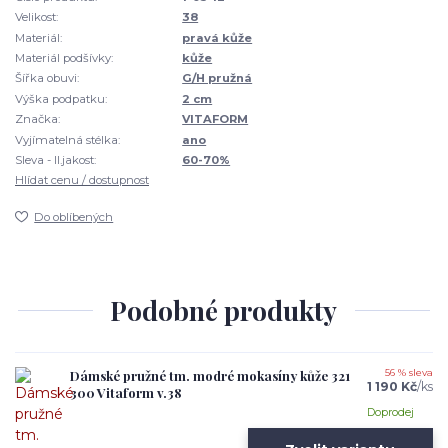
Velikost:
38
Materiál:
pravá kůže
Materiál podšívky:
kůže
Šířka obuvi:
G/H pružná
Výška podpatku:
2 cm
Značka:
VITAFORM
Vyjímatelná stélka:
ano
Sleva - II.jakost:
60-70%
Hlídat cenu / dostupnost
Do oblíbených
Podobné produkty
Dámské pružné tm. modré mokasíny kůže 321
56 % sleva
1 190 Kč
/
ks
300 Vitaform v.38
Doprodej