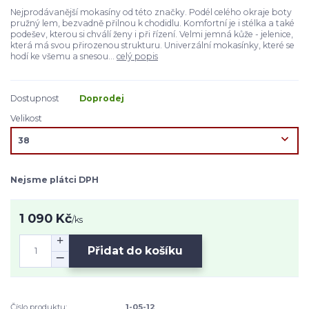
Nejprodávanější mokasíny od této značky. Podél celého okraje boty
pružný lem, bezvadně přilnou k chodidlu. Komfortní je i stélka a také
podešev, kterou si chválí ženy i při řízení. Velmi jemná kůže - jelenice,
která má svou přirozenou strukturu. Univerzální mokasínky, které se
hodí ke všemu a snesou...
celý popis
Dostupnost
Doprodej
Velikost
Nejsme plátci DPH
1 090 Kč
/
ks
Přidat do košíku
Číslo produktu:
1-05-12