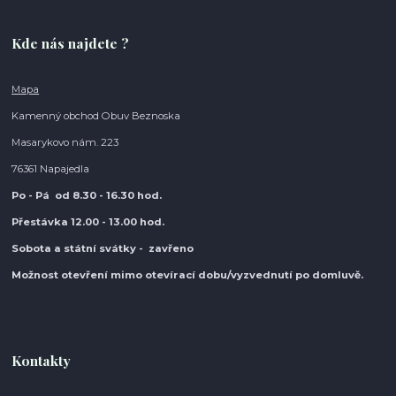
Kde nás najdete ?
Mapa
Kamenný obchod Obuv Beznoska
Masarykovo nám. 223
76361 Napajedla
Po - Pá od 8.30
- 16.30 hod.
Přestávka 12.00 - 13.00 hod.
Sobota a státní svátky - zavřeno
Možnost otevření mimo otevírací do
bu/vyzvednutí po domluvě.
Kontakty