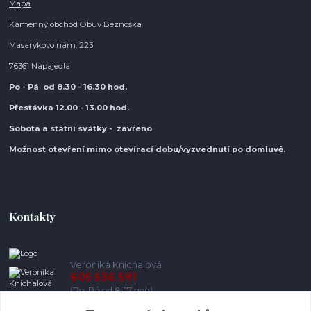
Mapa
Kamenný obchod Obuv Beznoska
Masarykovo nám. 223
76361 Napajedla
Po - Pá od 8.30
- 16.30 hod.
Přestávka 12.00 - 13.00 hod.
Sobota a státní svátky - zavřeno
Možnost otevření mimo otevírací do
bu/vyzvednutí po domluvě.
Kontakty
Veronika Kníchalová
605 536 591
(Po-Pá od 8-17 hod)