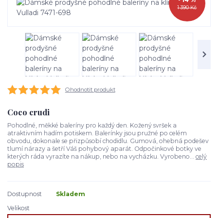
1 390 Kč
Ohodnotit produkt
Coco crudi
Pohodlné, měkké baleríny pro každý den. Kožený svršek a
atraktivním hadím potiskem. Balerínky jsou pružné po celém
obvodu, dokonale se přizpůsobí chodidlu. Gumová, ohebná podešev
tlumí nárazy a šetří Váš pohybový aparát. Odpočinkové botky ve
kterých ráda vyrazíte na nákup, nebo na vycházku. Vyrobeno...
celý
popis
Dostupnost
Skladem
Velikost