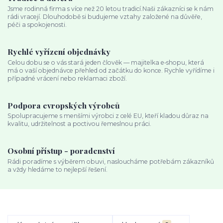
Jsme rodinná firma s více než 20 letou tradicí.Naši zákazníci se k nám
rádi vracejí. Dlouhodobě si budujeme vztahy založené na důvěře,
péči a spokojenosti.
Rychlé vyřízení objednávky
Celou dobu se o vás stará jeden člověk — majitelka e‑shopu, která
má o vaší objednávce přehled od začátku do konce. Rychle vyřídíme i
případné vrácení nebo reklamaci zboží.
Podpora evropských výrobců
Spolupracujeme s menšími výrobci z celé EU, kteří kladou důraz na
kvalitu, udržitelnost a poctivou řemeslnou práci.
Osobní přístup - poradenství
Rádi poradíme s výběrem obuvi, nasloucháme potřebám zákazníků
a vždy hledáme to nejlepší řešení.