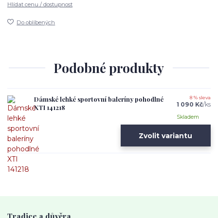
Hlídat cenu / dostupnost
Do oblíbených
Podobné produkty
Dámské lehké sportovní baleríny pohodlné
8 % sleva
1 090 Kč
/
ks
XTI 141218
Skladem
Zvolit variantu
Tradice a důvěra