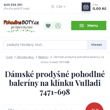
605 536 591
0
ks
CZK
0,00 Kč
(Po-Pá od 8-17 hod)
Menu
Hledat
Úvod
Dámská obuv
Baleríny
Dámské prodyšné pohodlné baleríny na
klínku Vulladi 7471-698
Dámské prodyšné pohodlné
baleríny na klínku Vulladi
7471-698
- 14 %