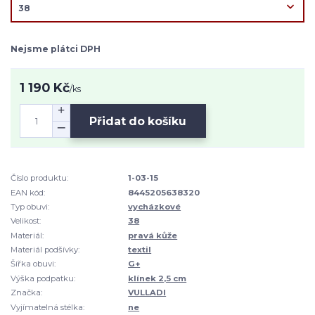
Nejsme plátci DPH
1 190 Kč
/
ks
Přidat do košíku
Číslo produktu:
1-03-15
EAN kód:
8445205638320
Typ obuvi:
vycházkové
Velikost:
38
Materiál:
pravá kůže
Materiál podšívky:
textil
Šířka obuvi:
G+
Výška podpatku:
klínek 2,5 cm
Značka:
VULLADI
Vyjímatelná stélka:
ne