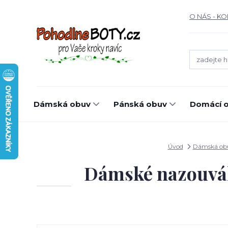
O NÁS - K
Dámská obuv
Pánská obuv
Domácí o
Úvod
Dámská ob
Dámské nazouvák