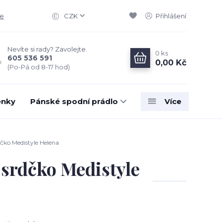
ce
CZK
Přihlášení
Nevíte si rady? Zavolejte.
0
ks
605 536 591
0,00 Kč
(Po-Pá od 8-17 hod)
enky
Pánské spodní prádlo
Více
ko Medistyle Helena
srdčko Medistyle