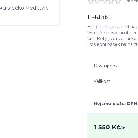
Ohodno
H-KL16
Elegantní zdravotní naz
výrobě zdravotní obuvi.
cm. Boty jsou velmi komfo
Poslední pásek na nárt
Dostupnost
Velikost
Nejsme plátci DPH
1 550 Kč
/
ks