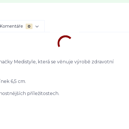
Komentáře
0
ačky Medistyle, která se věnuje výrobě zdravotní
ínek 6,5 cm.
vnostnějších příležitostech.
.