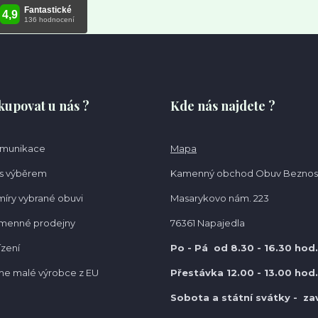
kupovat u nás ?
Kde nás najdete ?
omunikace
Mapa
s výběrem
Kamenný obchod Obuv Beznos
míry vybrané obuvi
Masarykovo nám. 223
amenné prodejny
76361 Napajedla
ízení
Po - Pá od 8.30
- 16.30 hod.
e malé výrobce z EU
Přestávka 12.00 - 13.00 hod.
Sobota a státní svátky - za