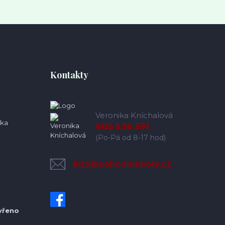
Kontakty
Veronika Kníchalová
ka
605 536 591
(Po-Pá od 8-17 hod)
info@pohodlneboty.cz
vřeno