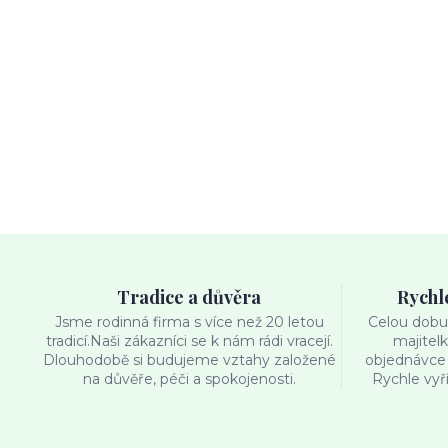
Tradice a důvěra
Rychl
Jsme rodinná firma s více než 20 letou
Celou dobu 
tradicí.Naši zákazníci se k nám rádi vracejí.
majitel
Dlouhodobě si budujeme vztahy založené
objednávce 
na důvěře, péči a spokojenosti.
Rychle vyř