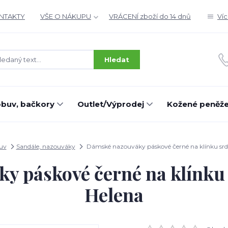
ONTAKTY
VŠE O NÁKUPU
VRÁCENÍ zboží do 14 dnů
Ví
Hledat
buv, bačkory
Outlet/Výprodej
Kožené peněž
uv
Sandále, nazouváky
Dámské nazouváky páskové černé na klínku srdč
y páskové černé na klínku 
Helena