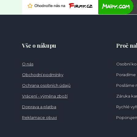
Vše o nákupu
Proč na
O nás
Osobní k
Obchodní podmínky
Poradíme 
Ochrana osobních údajů
Posíláme 
Vrácení - výměna zboží
Záruka k
Doprava a platba
Rychlé vyř
Reklamace obuvi
Poporujem