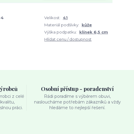
-4
Velikost:
41
Materiál podšívky:
kůže
Výška podpatku:
klínek 6,5 cm
Hlídat cenu / dostupnost
výrobců
Osobní přístup - poradenství
obci z celé
Rádi poradíme s výběrem obuvi,
kvalitu,
nasloucháme potřebám zákazníků a vždy
lnou práci.
hledáme to nejlepší řešení.