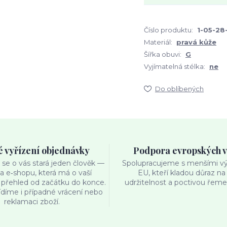
Číslo produktu:
1-05-28
Materiál:
pravá kůže
Šířka obuvi:
G
Vyjímatelná stélka:
ne
Do oblíbených
é vyřízení objednávky
Podpora evropských 
se o vás stará jeden člověk —
Spolupracujeme s menšími výr
ka e‑shopu, která má o vaší
EU, kteří kladou důraz na 
přehled od začátku do konce.
udržitelnost a poctivou řemes
ídíme i případné vrácení nebo
reklamaci zboží.