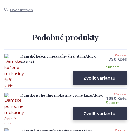
Do oblíbených
Podobné produkty
Dámské kožené mokasíny širší střih Aldex
10 % sleva
1 790 Kč
/
ks
203/521
Skladem
Zvolit variantu
Dámské pohodlné mokasíny černé kůže Aldex
7 % sleva
1 390 Kč
/
ks
Skladem
Zvolit variantu
Dámské elegantní pohodlné boty Aldex
10 % sleva