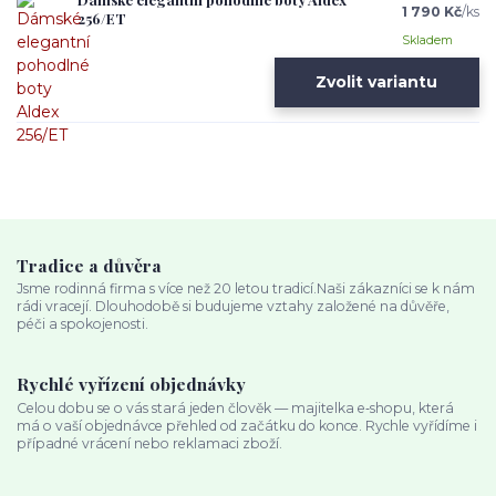
1 790 Kč
/
ks
256/ET
Skladem
Zvolit variantu
Tradice a důvěra
Jsme rodinná firma s více než 20 letou tradicí.Naši zákazníci se k nám
rádi vracejí. Dlouhodobě si budujeme vztahy založené na důvěře,
péči a spokojenosti.
Rychlé vyřízení objednávky
Celou dobu se o vás stará jeden člověk — majitelka e‑shopu, která
má o vaší objednávce přehled od začátku do konce. Rychle vyřídíme i
případné vrácení nebo reklamaci zboží.