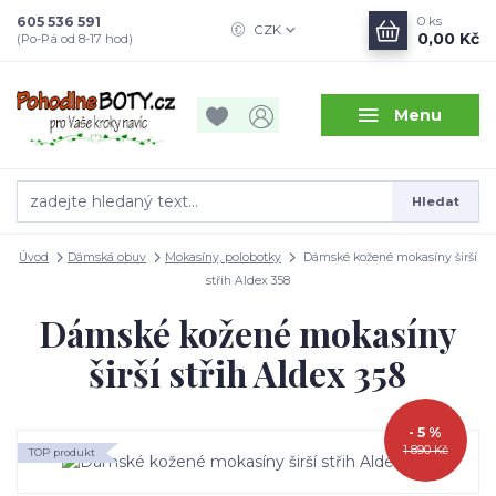
605 536 591
0
ks
CZK
0,00 Kč
(Po-Pá od 8-17 hod)
Menu
Hledat
Úvod
Dámská obuv
Mokasíny, polobotky
Dámské kožené mokasíny širší
střih Aldex 358
Dámské kožené mokasíny
širší střih Aldex 358
- 5 %
1 890 Kč
TOP produkt