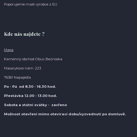
Poporujeme malé výrobce z EU
Kde nás najdete ?
Mapa
Kamenný obchod Obuv Beznoska
Masarykovo nám. 223
76361 Napajedla
Po - Pá od 8.30
- 16.30 hod.
Přestávka 12.00 - 13.00 hod.
Sobota a státní svátky - zavřeno
Možnost otevření mimo otevírací do
bu/vyzvednutí po domluvě.