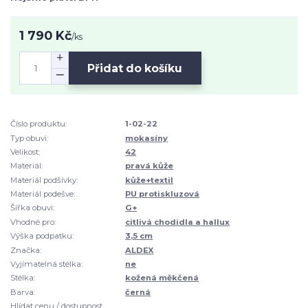
1 790 Kč
/
ks
Přidat do košíku
Číslo produktu:
1-02-22
Typ obuvi:
mokasíny
Velikost:
42
Materiál:
pravá kůže
Materiál podšívky:
kůže+textil
Materiál podešve:
PU protiskluzová
Šířka obuvi:
G+
Vhodné pro:
citlivá chodidla a hallux
Výška podpatku:
3,5 cm
Značka:
ALDEX
Vyjímatelná stélka:
ne
Stélka:
kožená měkčená
Barva:
černá
Hlídat cenu / dostupnost