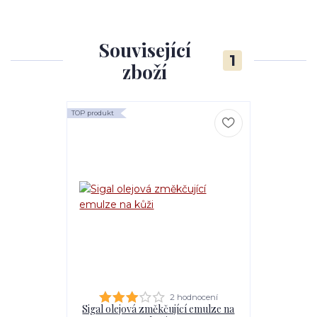
Související
1
zboží
TOP produkt
2 hodnocení
Sigal olejová změkčující emulze na