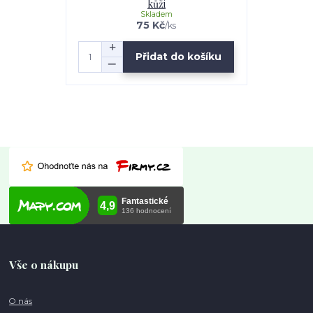
kůži
Skladem
75 Kč
/
ks
Přidat do košíku
Vše o nákupu
O nás