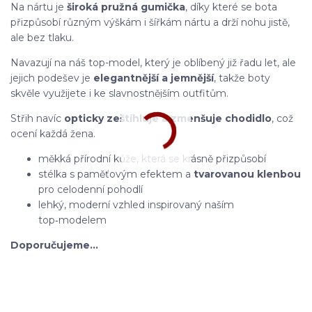
Na nártu je
široká pružná gumička
, díky které se bota
přizpůsobí různým výškám i šířkám nártu a drží nohu jistě,
ale bez tlaku.
Navazují na náš top-model, který je oblíbený již řadu let, ale
jejich p
odešev je
elegantnější a jemnější
, takže boty
skvěle využijete i ke slavnostnějším outfitům.
Střih navíc
opticky zeštíhluje a zmenšuje chodidlo
, což
ocení každá žena.
měkká přírodní kůže, která se krásně přizpůsobí
stélka s paměťovým efektem a
tvarovanou klenbou
pro celodenní pohodlí
lehký, moderní vzhled inspirovaný naším
top‑modelem
Doporučujeme…