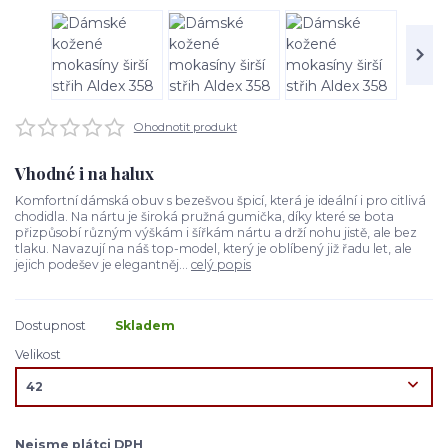
Ohodnotit produkt
Vhodné i na halux
Komfortní dámská obuv s bezešvou špicí, která je ideální i pro citlivá
chodidla. Na nártu je široká pružná gumička, díky které se bota
přizpůsobí různým výškám i šířkám nártu a drží nohu jistě, ale bez
tlaku. Navazují na náš top-model, který je oblíbený již řadu let, ale
jejich podešev je elegantněj...
celý popis
Dostupnost
Skladem
Velikost
Nejsme plátci DPH