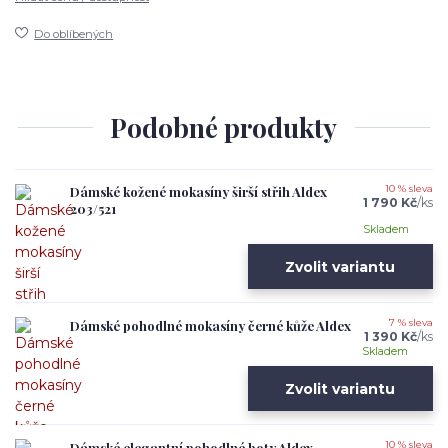
Do oblíbených
Podobné produkty
Dámské kožené mokasíny širší střih Aldex
10 % sleva
1 790 Kč
/
ks
203/521
Skladem
Zvolit variantu
Dámské pohodlné mokasíny černé kůže Aldex
7 % sleva
1 390 Kč
/
ks
Skladem
Zvolit variantu
Dámské elegantní pohodlné boty Aldex
10 % sleva