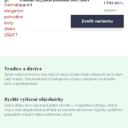
1 790 Kč
/
ks
256/ET
Skladem
Zvolit variantu
Tradice a důvěra
Jsme rodinná firma s více než 20 letou tradicí.Naši zákazníci se k nám
rádi vracejí. Dlouhodobě si budujeme vztahy založené na důvěře,
péči a spokojenosti.
Rychlé vyřízení objednávky
Celou dobu se o vás stará jeden člověk — majitelka e‑shopu, která
má o vaší objednávce přehled od začátku do konce. Rychle vyřídíme i
případné vrácení nebo reklamaci zboží.