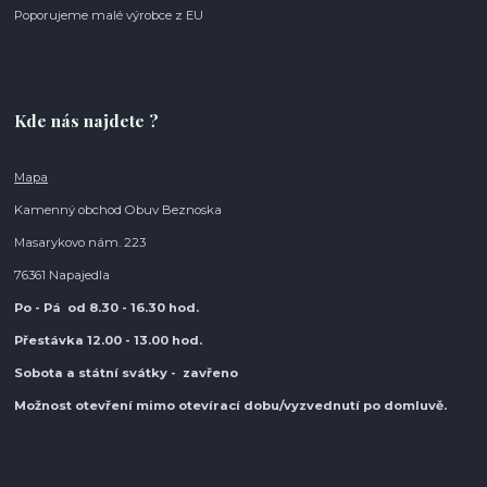
Poporujeme malé výrobce z EU
Kde nás najdete ?
Mapa
Kamenný obchod Obuv Beznoska
Masarykovo nám. 223
76361 Napajedla
Po - Pá od 8.30
- 16.30 hod.
Přestávka 12.00 - 13.00 hod.
Sobota a státní svátky - zavřeno
Možnost otevření mimo otevírací do
bu/vyzvednutí po domluvě.