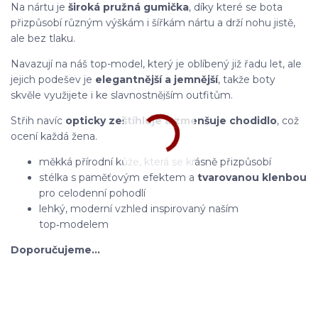
Na nártu je
široká pružná gumička
, díky které se bota
přizpůsobí různým výškám i šířkám nártu a drží nohu jistě,
ale bez tlaku.
Navazují na náš top-model, který je oblíbený již řadu let, ale
jejich p
odešev je
elegantnější a jemnější
, takže boty
skvěle využijete i ke slavnostnějším outfitům.
Střih navíc
opticky zeštíhluje a zmenšuje chodidlo
, což
ocení každá žena.
měkká přírodní kůže, která se krásně přizpůsobí
stélka s paměťovým efektem a
tvarovanou klenbou
pro celodenní pohodlí
lehký, moderní vzhled inspirovaný naším
top‑modelem
Doporučujeme…