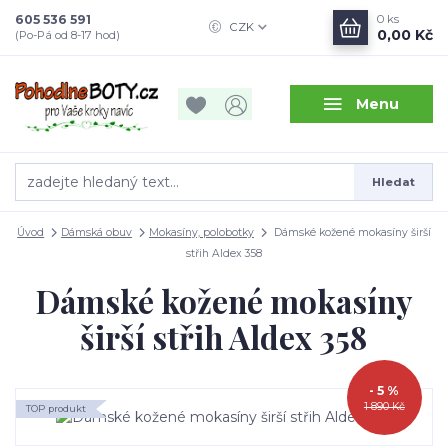
605 536 591
0
ks
CZK
0,00 Kč
(Po-Pá od 8-17 hod)
Menu
Hledat
Úvod
Dámská obuv
Mokasíny, polobotky
Dámské kožené mokasíny širší
střih Aldex 358
Dámské kožené mokasíny
širší střih Aldex 358
- 5 %
1 890 Kč
TOP produkt