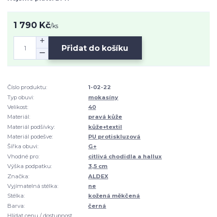
1 790 Kč
/
ks
Přidat do košíku
Číslo produktu:
1-02-22
Typ obuvi:
mokasíny
Velikost:
40
Materiál:
pravá kůže
Materiál podšívky:
kůže+textil
Materiál podešve:
PU protiskluzová
Šířka obuvi:
G+
Vhodné pro:
citlivá chodidla a hallux
Výška podpatku:
3,5 cm
Značka:
ALDEX
Vyjímatelná stélka:
ne
Stélka:
kožená měkčená
Barva:
černá
Hlídat cenu / dostupnost