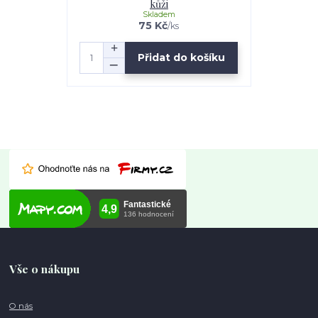
kůži
Skladem
75 Kč
/
ks
Přidat do košíku
Vše o nákupu
O nás