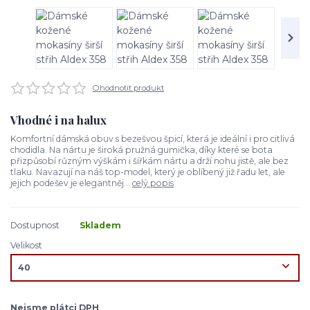
Ohodnotit produkt
Vhodné i na halux
Komfortní dámská obuv s bezešvou špicí, která je ideální i pro citlivá
chodidla. Na nártu je široká pružná gumička, díky které se bota
přizpůsobí různým výškám i šířkám nártu a drží nohu jistě, ale bez
tlaku. Navazují na náš top-model, který je oblíbený již řadu let, ale
jejich podešev je elegantněj...
celý popis
Dostupnost
Skladem
Velikost
Nejsme plátci DPH