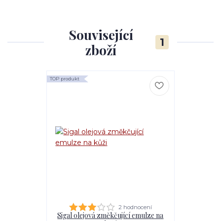
Související
1
zboží
TOP produkt
2 hodnocení
Sigal olejová změkčující emulze na