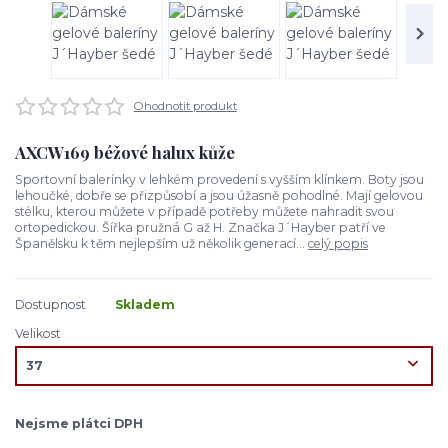
Ohodnotit produkt
AXCW169 béžové halux kůže
Sportovní balerínky v lehkém provedení s vyšším klínkem. Boty jsou
lehoučké, dobře se přizpůsobí a jsou úžasně pohodlné. Mají gelovou
stélku, kterou můžete v případě potřeby můžete nahradit svou
ortopedickou. Šířka pružná G až H. Značka J´Hayber patří ve
Španělsku k těm nejlepším už několik generací...
celý popis
Dostupnost
Skladem
Velikost
Nejsme plátci DPH