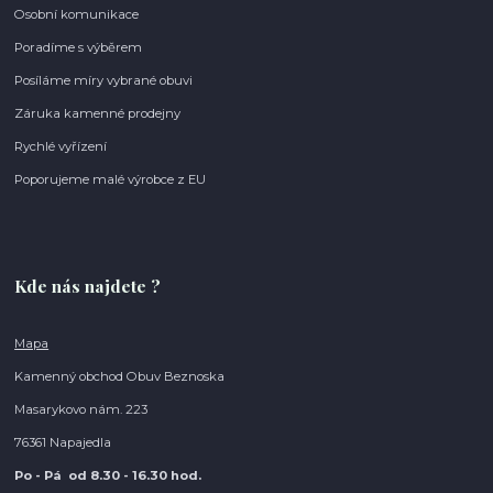
Osobní komunikace
Poradíme s výběrem
Posíláme míry vybrané obuvi
Záruka kamenné prodejny
Rychlé vyřízení
Poporujeme malé výrobce z EU
Kde nás najdete ?
Mapa
Kamenný obchod Obuv Beznoska
Masarykovo nám. 223
76361 Napajedla
Po - Pá od 8.30
- 16.30 hod.