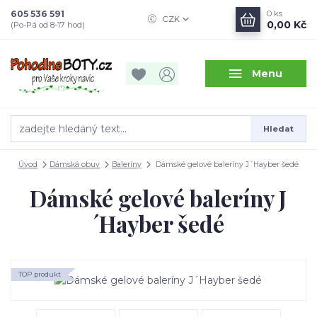
605 536 591
0
ks
CZK
0,00 Kč
(Po-Pá od 8-17 hod)
Menu
Hledat
Úvod
Dámská obuv
Baleríny
Dámské gelové baleríny J´Hayber šedé
Dámské gelové baleríny J
´Hayber šedé
TOP produkt