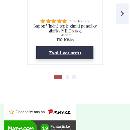
15 hodnocení
Bapon Vlněné teplé zimní ponožky
Pánské tr
sibiřky MILOŠ 602
Skladem
Dle aktuá
110 Kč
/
ks
Zvolit variantu
Zv