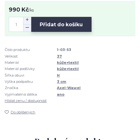
990 Kč
/
ks
Přidat do košíku
Číslo produktu:
1-03-53
Velikost:
37
Materiál:
kůže+textil
Materiál podšívky:
kůže+textil
Šířka obuvi:
H
Výška podpatku:
3 cm
Značka:
Axel-Wawel
Vyjímatelná stélka:
ano
Hlídat cenu / dostupnost
Do oblíbených