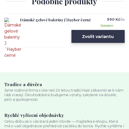
Podobné produkty
Dámské gelové baleríny J´Hayber černé
990 Kč
/
ks
Skladem
Zvolit variantu
Tradice a důvěra
Jsme rodinná firma s více než 20 letou tradicí.Naši zákazníci se k nám
rádi vracejí. Dlouhodobě si budujeme vztahy založené na důvěře,
péči a spokojenosti.
Rychlé vyřízení objednávky
Celou dobu se o vás stará jeden člověk — majitelka e‑shopu, která
má o vaší objednávce přehled od začátku do konce. Rychle vyřídíme i