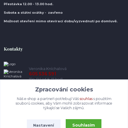
Přestávka 12.00 - 13.00 hod.
Sobota a státní svátky - zavřeno
Možnost otevření mimo otevírací do
bu/vyzvednutí po domluvě.
Kontakty
Veronika Kníchalová
605 536 591
(Po-Pá od 8-17 hod)
Zpracování cookies
info@pohodlneboty.cz
Náš e-shop a partneři potřebují Váš
souhlas
s použitím
souborů cookies, aby Vám mohli zobrazovat informace
týkající se Vašich zájmů.
Souhlasím
Nastavení