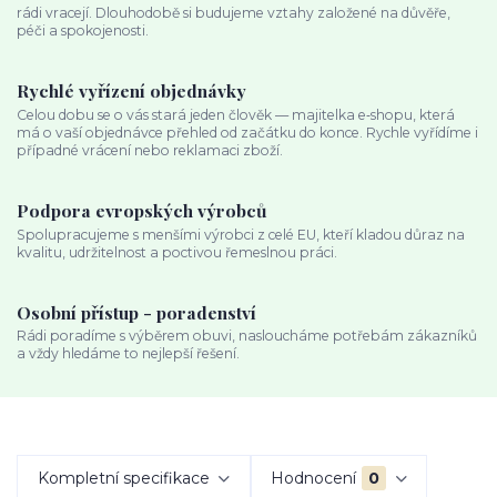
rádi vracejí. Dlouhodobě si budujeme vztahy založené na důvěře,
péči a spokojenosti.
Rychlé vyřízení objednávky
Celou dobu se o vás stará jeden člověk — majitelka e‑shopu, která
má o vaší objednávce přehled od začátku do konce. Rychle vyřídíme i
případné vrácení nebo reklamaci zboží.
Podpora evropských výrobců
Spolupracujeme s menšími výrobci z celé EU, kteří kladou důraz na
kvalitu, udržitelnost a poctivou řemeslnou práci.
Osobní přístup - poradenství
Rádi poradíme s výběrem obuvi, nasloucháme potřebám zákazníků
a vždy hledáme to nejlepší řešení.
Kompletní specifikace
Hodnocení
0