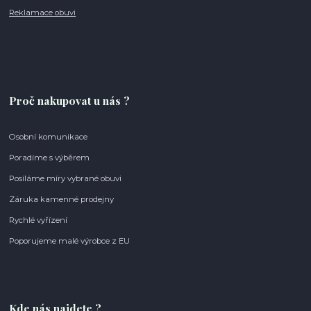
Reklamace obuvi
Proč nakupovat u nás ?
Osobní komunikace
Poradíme s výběrem
Posíláme míry vybrané obuvi
Záruka kamenné prodejny
Rychlé vyřízení
Poporujeme malé výrobce z EU
Kde nás najdete ?