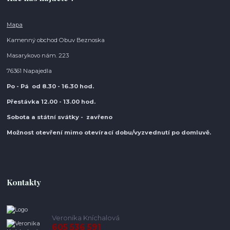
Mapa
Kamenný obchod Obuv Beznoska
Masarykovo nám. 223
76361 Napajedla
Po - Pá od 8.30
- 16.30 hod.
Přestávka 12.00 - 13.00 hod.
Sobota a státní svátky - zavřeno
Možnost otevření mimo otevírací do
bu/vyzvednutí po domluvě.
Kontakty
Veronika Kníchalová
605 536 591