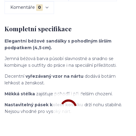
Komentáře
0
Kompletní specifikace
Elegantní béžové sandálky s pohodlným širším
podpatkem (4,5 cm).
Jemná béžová barva působí slavnostně a snadno se
kombinuje s outfity do práce i na speciální příležitosti.
Decentní
vyřezávaný vzor na nártu
dodává botám
lehkost a ženskost.
Měkká stélka
zajišťuje pohodlí i při delším chození.
Nastavitelný pásek kolem kotníku
drží nohu stabilně.
Nejsou vhodné pro vysoký nárt.