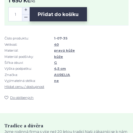
1 650 Kč
/
ks
Přidat do košíku
Číslo produktu:
1-07-35
Velikost:
40
Materiál:
pravá kůže
Materiál podšívky:
kůže
Šířka obuvi:
G
Výška podpatku:
4,5 cm
Značka:
AURELIA
Vyjímatelná stélka:
ne
Hlídat cenu / dostupnost
Do oblíbených
Tradice a důvěra
Jsme rodinná firma s více než 20 letou tradicí.Naši zákazníci se k nám