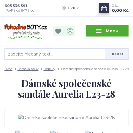
605 536 591
0
ks
CZK
0,00 Kč
(Po-Pá od 8-17 hod)
Menu
Hledat
Úvod
Dámská obuv
Lodičky
Dámské společenské sandále Aurelia L23-28
Dámské společenské
sandále Aurelia L23-28