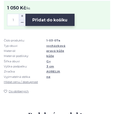
1 050 Kč
/
ks
Přidat do košíku
Číslo produktu:
1-03-07a
Typ obuvi:
vycházková
Materiál:
pravá kůže
Materiál podšívky:
kůže
Šířka obuvi:
G+
Výška podpatku:
3 cm
Značka:
AURELIA
Vyjímatelná stélka:
ne
Hlídat cenu / dostupnost
Do oblíbených