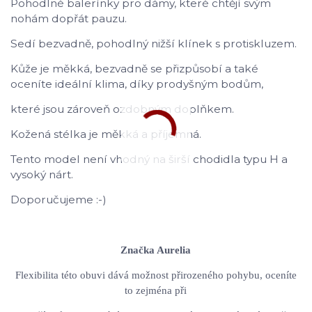
Pohodlné balerínky pro dámy, které chtějí svým
nohám dopřát pauzu.
Sedí bezvadně, pohodlný nižší klínek s protiskluzem.
Kůže je měkká, bezvadně se přizpůsobí a také
oceníte ideální klima, díky prodyšným bodům,
které jsou zároveň ozdobným doplňkem.
Kožená stélka je měkká a příjemná.
Tento model není vhodný na širší chodidla typu H a
vysoký nárt.
Doporučujeme :-)
Značka Aurelia
Flexibilita této obuvi dává možnost přirozeného pohybu, oceníte
to zejména při