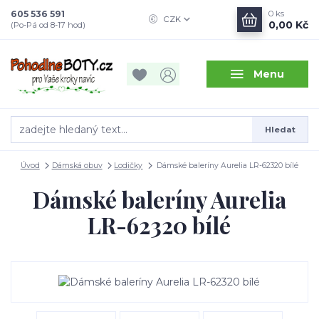
605 536 591
0
ks
CZK
0,00 Kč
(Po-Pá od 8-17 hod)
Menu
Hledat
Úvod
Dámská obuv
Lodičky
Dámské baleríny Aurelia LR-62320 bílé
Dámské baleríny Aurelia
LR-62320 bílé