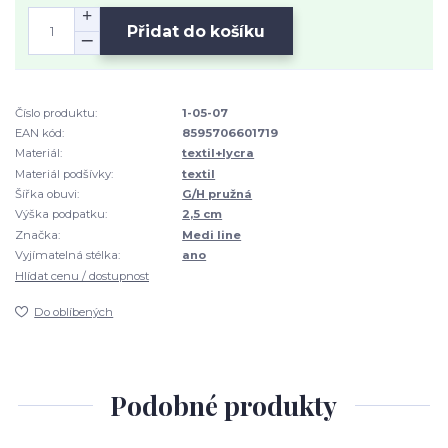
Přidat do košíku
Číslo produktu:
1-05-07
EAN kód:
8595706601719
Materiál:
textil+lycra
Materiál podšívky:
textil
Šířka obuvi:
G/H pružná
Výška podpatku:
2,5 cm
Značka:
Medi line
Vyjímatelná stélka:
ano
Hlídat cenu / dostupnost
Do oblíbených
Podobné produkty