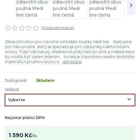
Ohodnotit produkt
Zdravotní obuv pro náročné od italské značky Medi line. Našli jsme
pro Vás výrobce, který se specializuje pro zákazníky s deformitami
nohou. Trápí Vás haluxy, kladívkové prsty tato pružná a měkká obuv
by mohla být Vaším řešením. Svršek je z kombinovaného textilního
materiálu s pružnou lycrou a...
celý popis
Dostupnost
Skladem
Velikost
Nejsme plátci DPH
1 590 Kč
/
ks