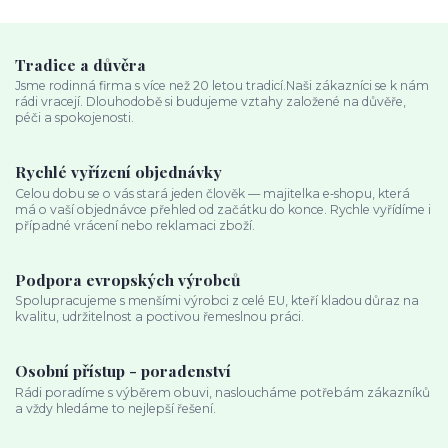
Tradice a důvěra
Jsme rodinná firma s více než 20 letou tradicí.Naši zákazníci se k nám
rádi vracejí. Dlouhodobě si budujeme vztahy založené na důvěře,
péči a spokojenosti.
Rychlé vyřízení objednávky
Celou dobu se o vás stará jeden člověk — majitelka e‑shopu, která
má o vaší objednávce přehled od začátku do konce. Rychle vyřídíme i
případné vrácení nebo reklamaci zboží.
Podpora evropských výrobců
Spolupracujeme s menšími výrobci z celé EU, kteří kladou důraz na
kvalitu, udržitelnost a poctivou řemeslnou práci.
Osobní přístup - poradenství
Rádi poradíme s výběrem obuvi, nasloucháme potřebám zákazníků
a vždy hledáme to nejlepší řešení.