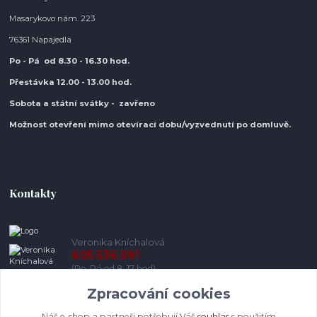
Masarykovo nám. 223
76361 Napajedla
Po - Pá od 8.30
- 16.30 hod.
Přestávka 12.00 - 13.00 hod.
Sobota a státní svátky - zavřeno
Možnost otevření mimo otevírací do
bu/vyzvednutí po domluvě.
Kontakty
Veronika Kníchalová
605 536 591
(Po-Pá od 8-17 hod)
Zpracování cookies
info@pohodlneboty.cz
Náš e-shop a partneři potřebují Váš
souhlas
s použitím