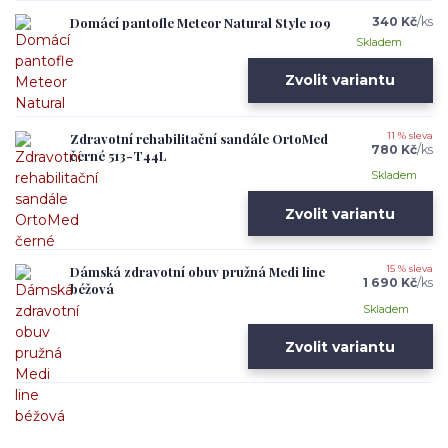
Domácí pantofle Meteor Natural Style 109
340 Kč
/
ks
Skladem
Zvolit variantu
Zdravotní rehabilitační sandále OrtoMed
11 % sleva
780 Kč
/
ks
černé 513-T44L
Skladem
Zvolit variantu
Dámská zdravotní obuv pružná Medi line
15 % sleva
1 690 Kč
/
ks
béžová
Skladem
Zvolit variantu