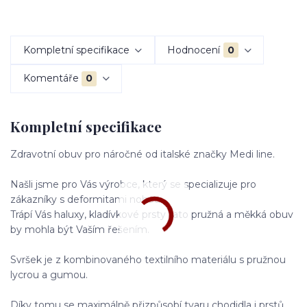
Kompletní specifikace
Hodnocení
0
Komentáře
0
Kompletní specifikace
Zdravotní obuv pro náročné od italské značky Medi line.
Našli jsme pro Vás výrobce, který se specializuje pro
zákazníky s deformitami nohou.
Trápí Vás haluxy, kladívkové prsty tato pružná a měkká obuv
by mohla být Vaším řešením.
Svršek je z kombinovaného textilního materiálu s pružnou
lycrou a gumou.
Díky tomu se maximálně přizpůsobí tvaru chodidla i prstů.