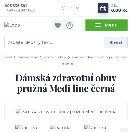
605 536 591
0
ks
CZK
0,00 Kč
(Po-Pá od 8-17 hod)
Menu
Hledat
Úvod
Dámská obuv
Sportovní obuv
Dámská zdravotní obuv pružná Medi
line černá
Dámská zdravotní obuv
pružná Medi line černá