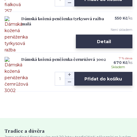
Dámská kožená peněženka tyrkysová ražba
550 Kč
/
ks
malá
Není skladem
Detail
Dámská kožená peněženka černrůžová 3002
7 % sleva
670 Kč
/
ks
Skladem
Přidat do košíku
Tradice a důvěra