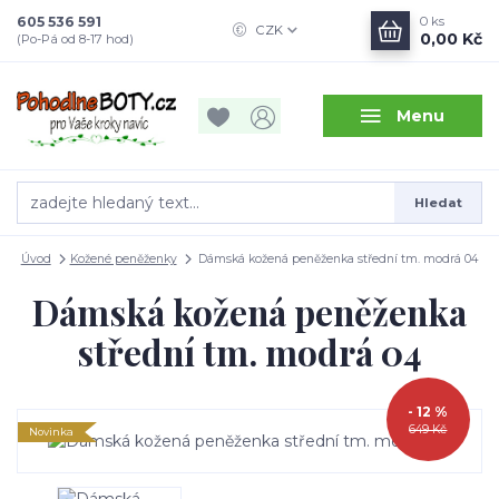
605 536 591
0
ks
CZK
0,00 Kč
(Po-Pá od 8-17 hod)
Menu
Hledat
Úvod
Kožené peněženky
Dámská kožená peněženka střední tm. modrá 04
Dámská kožená peněženka
střední tm. modrá 04
- 12 %
649 Kč
Novinka