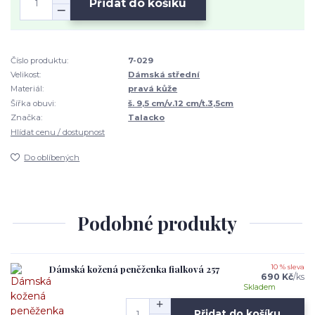
Přidat do košíku
Číslo produktu:
7-029
Velikost:
Dámská střední
Materiál:
pravá kůže
Šířka obuvi:
š. 9,5 cm/v.12 cm/t.3,5cm
Značka:
Talacko
Hlídat cenu / dostupnost
Do oblíbených
Podobné produkty
Dámská kožená peněženka fialková 257
10 % sleva
690 Kč
/
ks
Skladem
Přidat do košíku