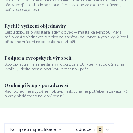
Jsme rodinná firma s více než 20 letou tradicí.Naši zákazníci se k nám
rádi vracejí. Dlouhodobě si budujeme vztahy založené na důvěře,
péči a spokojenosti.
Rychlé vyřízení objednávky
Celou dobu se o vás stará jeden člověk — majitelka e‑shopu, která
má o vaší objednávce přehled od začátku do konce. Rychle vyřídíme i
případné vrácení nebo reklamaci zboží.
Podpora evropských výrobců
Spolupracujeme s menšími výrobci z celé EU, kteří kladou důraz na
kvalitu, udržitelnost a poctivou řemeslnou práci.
Osobní přístup - poradenství
Rádi poradíme s výběrem obuvi, nasloucháme potřebám zákazníků
a vždy hledáme to nejlepší řešení.
Kompletní specifikace
Hodnocení
0