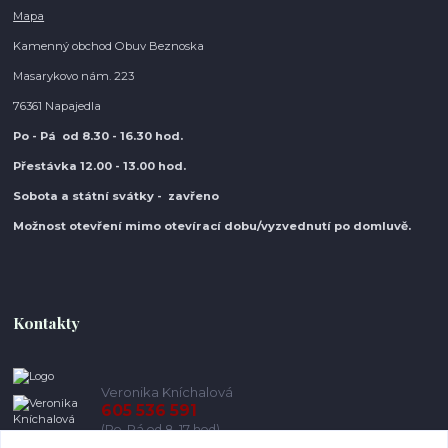
Mapa
Kamenný obchod Obuv Beznoska
Masarykovo nám. 223
76361 Napajedla
Po - Pá od 8.30
- 16.30 hod.
Přestávka 12.00 - 13.00 hod.
Sobota a státní svátky - zavřeno
Možnost otevření mimo otevírací do
bu/vyzvednutí po domluvě.
Kontakty
Veronika Kníchalová
605 536 591
(Po-Pá od 8-17 hod)