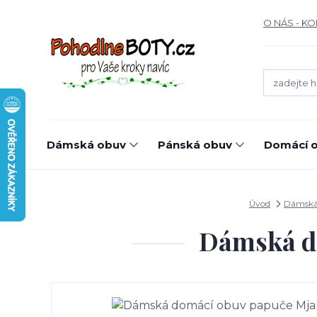
O NÁS - K
Dámská obuv
Pánská obuv
Domácí o
Úvod
Dámská
Dámská d