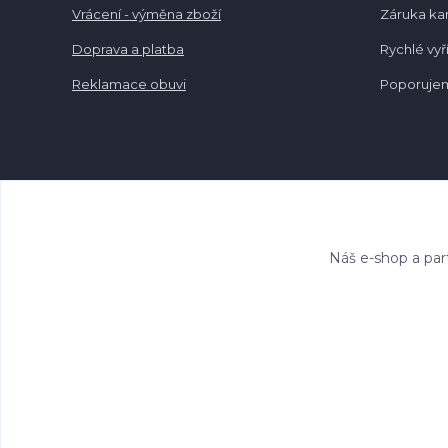
Vrácení - výměna zboží
Záruka k
Doprava a platba
Rychlé vyř
Reklamace obuvi
Poporujem
Náš e-shop a par