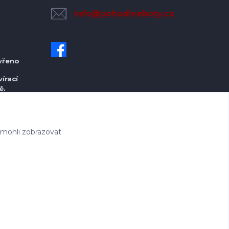
info@pohodlneboty.cz
vřeno
írací
ě.
 mohli zobrazovat