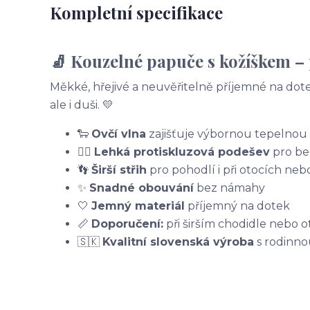
Kompletní specifikace
🧦 Kouzelné papuče s kožíškem – 
Měkké, hřejivé a neuvěřitelně příjemné na dote
ale i duši. 💛
🐑
Ovčí vlna
zajišťuje výbornou tepelnou 
🚶‍♀️
Lehká protiskluzová podešev
pro be
👣
Širší střih
pro pohodlí i při otocích neb
✨
Snadné obouvání
bez námahy
🤍
Jemný materiál
příjemný na dotek
📏
Doporučení:
při širším chodidle nebo ot
🇸🇰
Kvalitní slovenská výroba
s rodinnou