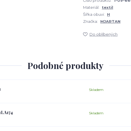
Číslo produktu:
1-09-66
Materiál:
textil
Šířka obuvi:
H
Značka:
MJARTAN
Do oblíbených
Podobné produkty
1
Skladem
1LA174
Skladem