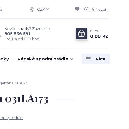
ce
CZK
Přihlášení
Nevíte si rady? Zavolejte.
0
ks
605 536 591
0,00 Kč
(Po-Pá od 8-17 hod)
enky
Pánské spodní prádlo
Více
jartan 031LA173
 031LA173
tit produkt