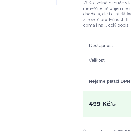
🧦 Kouzelné papuče s ko
neuvěřitelně příjemné n
chodidla, ale i duši. 💛 
zároveň prodyšnost 🚶‍♀
doma i na ...
celý popis
Dostupnost
Velikost
Nejsme plátci DPH
499 Kč
/
ks