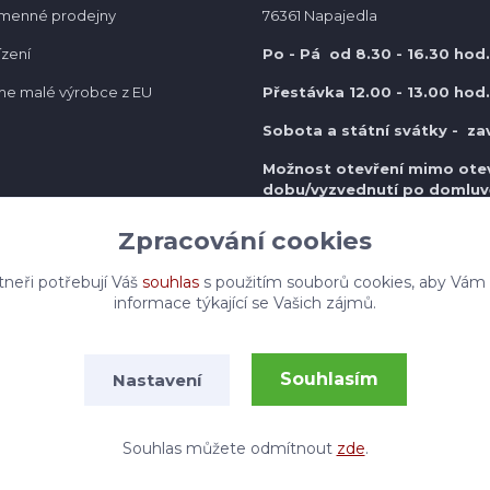
amenné prodejny
76361 Napajedla
ízení
Po - Pá od 8.30
- 16.30 hod.
e malé výrobce z EU
Přestávka 12.00 - 13.00 hod.
Sobota a státní svátky - za
Možnost otevření mimo otev
do
bu/vyzvednutí po domluv
Zpracování cookies
tneři potřebují Váš
souhlas
s použitím souborů cookies, aby Vám
informace týkající se Vašich zájmů.
Souhlasím
Nastavení
© Pohodlneboty.cz 2013 - 2026
Vytvořeno na
Eshop-rychle.cz
Souhlas můžete odmítnout
zde
.