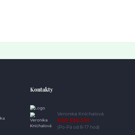
Kontakty
Veronika Kníchalová
ka
605 536 591
(Po-Pá od 8-17 hod)