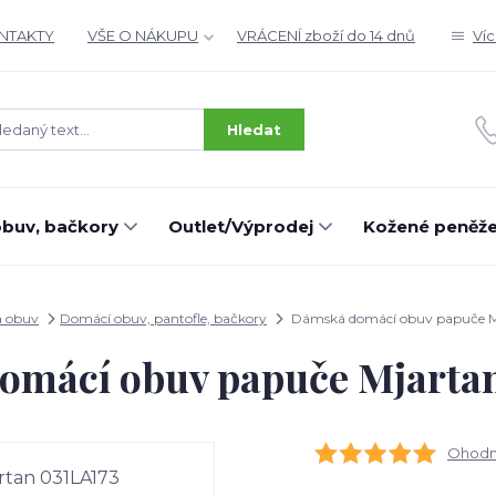
ONTAKTY
VŠE O NÁKUPU
VRÁCENÍ zboží do 14 dnů
Ví
Hledat
buv, bačkory
Outlet/Výprodej
Kožené peněž
 obuv
Domácí obuv, pantofle, bačkory
Dámská domácí obuv papuče M
omácí obuv papuče Mjartan
Ohodno