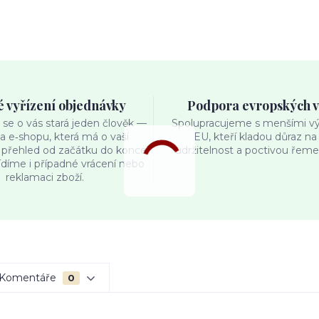
é vyřízení objednávky
Podpora evropských 
se o vás stará jeden člověk —
Spolupracujeme s menšími výr
ka e‑shopu, která má o vaší
EU, kteří kladou důraz na 
přehled od začátku do konce.
udržitelnost a poctivou řemes
ídíme i případné vrácení nebo
reklamaci zboží.
Komentáře
0