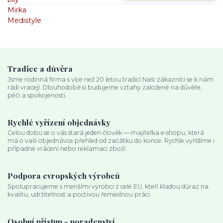
Tradice a důvěra
Jsme rodinná firma s více než 20 letou tradicí.Naši zákazníci se k nám
rádi vracejí. Dlouhodobě si budujeme vztahy založené na důvěře,
péči a spokojenosti.
Rychlé vyřízení objednávky
Celou dobu se o vás stará jeden člověk — majitelka e‑shopu, která
má o vaší objednávce přehled od začátku do konce. Rychle vyřídíme i
případné vrácení nebo reklamaci zboží.
Podpora evropských výrobců
Spolupracujeme s menšími výrobci z celé EU, kteří kladou důraz na
kvalitu, udržitelnost a poctivou řemeslnou práci.
Osobní přístup - poradenství