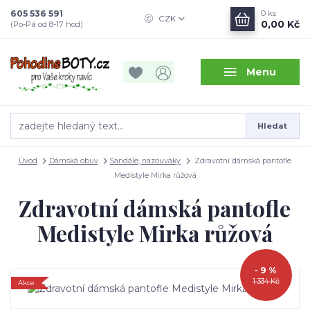
605 536 591
0
ks
CZK
0,00 Kč
(Po-Pá od 8-17 hod)
Menu
Hledat
Úvod
Dámská obuv
Sandále, nazouváky
Zdravotní dámská pantofle
Medistyle Mirka růžová
Zdravotní dámská pantofle
Medistyle Mirka růžová
- 9 %
1 334 Kč
Akce