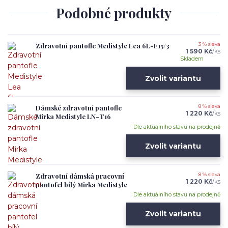
Podobné produkty
Zdravotní pantofle Medistyle Lea 6L-E15/3
3 % sleva
1 590 Kč
/
ks
Skladem
Zvolit variantu
Dámské zdravotní pantofle
8 % sleva
1 220 Kč
/
ks
Mirka Medistyle LN-T16
Dle aktuálního stavu na prodejně
Zvolit variantu
Zdravotní dámská pracovní
8 % sleva
1 220 Kč
/
ks
pantofel bílý Mirka Medistyle
Dle aktuálního stavu na prodejně
Zvolit variantu