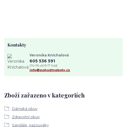
Kontakty
Veronika Kníchalová
605 536 591
(Po-Pá od 8-17 hod)
info@pohodlneboty.cz
Zboží zařazeno v kategoriích
Dámská obuv
Zdravotní obuv
Sandále, nazouváky