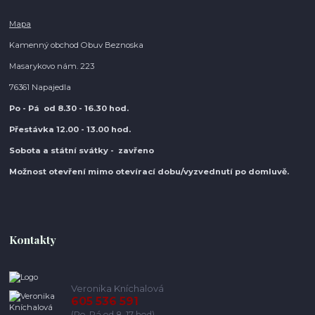
Mapa
Kamenný obchod Obuv Beznoska
Masarykovo nám. 223
76361 Napajedla
Po - Pá od 8.30
- 16.30 hod.
Přestávka 12.00 - 13.00 hod.
Sobota a státní svátky - zavřeno
Možnost otevření mimo otevírací do
bu/vyzvednutí po domluvě.
Kontakty
Veronika Kníchalová
605 536 591
(Po-Pá od 8-17 hod)