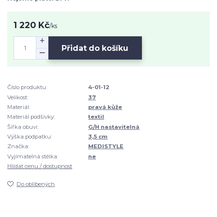
1 220 Kč
/
ks
Přidat do košíku
Číslo produktu:
4-01-12
Velikost:
37
Materiál:
pravá kůže
Materiál podšívky:
textil
Šířka obuvi:
G/H nastavitelná
Výška podpatku:
3,5 cm
Značka:
MEDISTYLE
Vyjímatelná stélka:
ne
Hlídat cenu / dostupnost
Do oblíbených