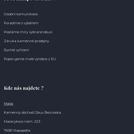
Osobní komunikace
Poradíme s výběrem
Posíláme míry vybrané obuvi
Záruka kamenné prodejny
Rychlé vyřízení
Poporujeme malé výrobce z EU
Kde nás najdete ?
Mapa
Kamenný obchod Obuv Beznoska
Masarykovo nám. 223
76361 Napajedla