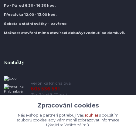
Po - Pá od 8.30
- 16.30 hod.
Přestávka 12.00 - 13.00 hod.
Sobota a státní svátky - zavřeno
Možnost otevření mimo otevírací do
bu/vyzvednutí po domluvě.
Kontakty
Veronika Kníchalová
605 536 591
(Po-Pá od 8-17 hod)
Zpracování cookies
info@pohodlneboty.cz
Náš e-shop a partneři potřebují Váš
souhlas
s použitím
souborů cookies, aby Vám mohli zobrazovat informace
týkající se Vašich zájmů.