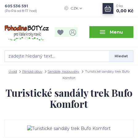
605 536 591
0
ks
CZK
0,00 Kč
(Po-Pá od 8-17 hod)
Menu
Hledat
Úvod
Pánská obuv
Sandále, nazouváky
Turistické sandály trek Bufo
Komfort
Turistické sandály trek Bufo
Komfort