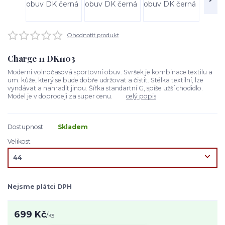
Ohodnotit produkt
Charge 11 DK1103
Moderni volnočasová sportovní obuv. Svršek je kombinace textilu a
um. kůže, který se bude dobře udržovat a čistit. Stélka textilní, lze
vyndávat a nahradit jinou. Šířka standartní G, spíše užší chodidlo.
Model je v doprodeji za super cenu.
celý popis
Dostupnost
Skladem
Velikost
Nejsme plátci DPH
699 Kč
/
ks