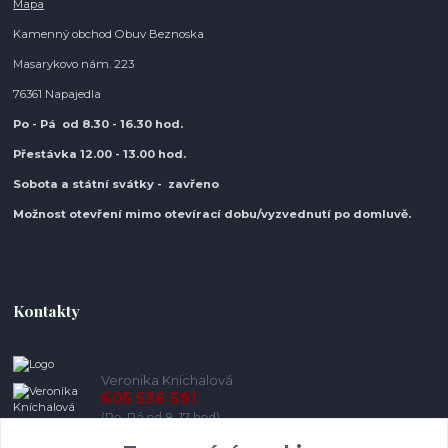
Mapa
Kamenný obchod Obuv Beznoska
Masarykovo nám. 223
76361 Napajedla
Po - Pá od 8.30
- 16.30 hod.
Přestávka 12.00 - 13.00 hod.
Sobota a státní svátky - zavřeno
Možnost otevření mimo otevírací do
bu/vyzvednutí po domluvě.
Kontakty
Veronika Kníchalová
605 536 591
(Po-Pá od 8-17 hod)