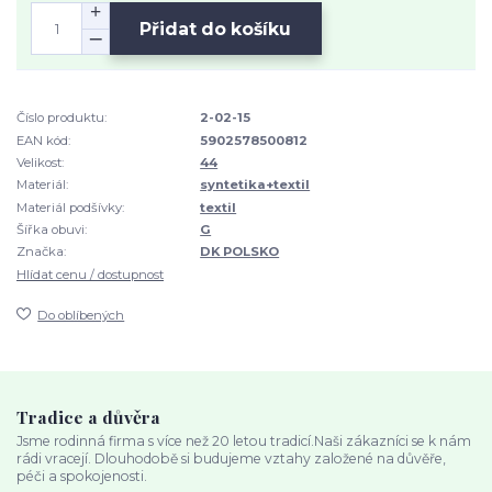
Přidat do košíku
Číslo produktu:
2-02-15
EAN kód:
5902578500812
Velikost:
44
Materiál:
syntetika+textil
Materiál podšívky:
textil
Šířka obuvi:
G
Značka:
DK POLSKO
Hlídat cenu / dostupnost
Do oblíbených
Tradice a důvěra
Jsme rodinná firma s více než 20 letou tradicí.Naši zákazníci se k nám
rádi vracejí. Dlouhodobě si budujeme vztahy založené na důvěře,
péči a spokojenosti.