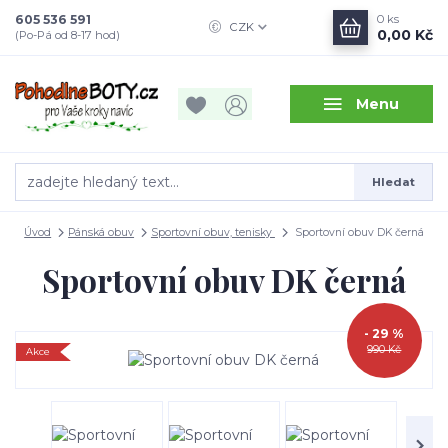
605 536 591
0
ks
CZK
0,00 Kč
(Po-Pá od 8-17 hod)
Menu
Hledat
Úvod
Pánská obuv
Sportovní obuv, tenisky
Sportovní obuv DK černá
Sportovní obuv DK černá
- 29 %
990 Kč
Akce