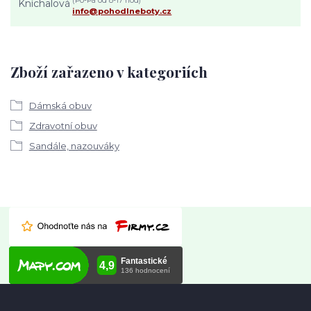
(Po-Pá od 8-17 hod)
info@pohodlneboty.cz
Zboží zařazeno v kategoriích
Dámská obuv
Zdravotní obuv
Sandále, nazouváky