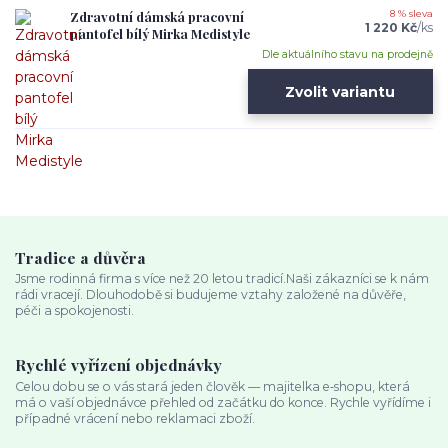
Zdravotní dámská pracovní
8 % sleva
1 220 Kč
/
ks
pantofel bílý Mirka Medistyle
Dle aktuálního stavu na prodejně
Zvolit variantu
Tradice a důvěra
Jsme rodinná firma s více než 20 letou tradicí.Naši zákazníci se k nám
rádi vracejí. Dlouhodobě si budujeme vztahy založené na důvěře,
péči a spokojenosti.
Rychlé vyřízení objednávky
Celou dobu se o vás stará jeden člověk — majitelka e‑shopu, která
má o vaší objednávce přehled od začátku do konce. Rychle vyřídíme i
případné vrácení nebo reklamaci zboží.