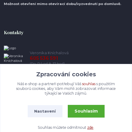
Možnost otevření mimo otevírací do
bu/vyzvednutí po domluvě.
Kontakty
Veronika Kníchalová
605 536 591
(Po-Pá od 8-17 hod)
Zpracování cookies
info@pohodlneboty.cz
Náš e-shop a partneři potřebují Váš
souhlas
s použitím
souborů cookies, aby Vám mohli zobrazovat informace
týkající se Vašich zájmů.
Souhlasím
Nastavení
© Pohodlneboty.cz 2013 - 2026
Souhlas můžete odmítnout
zde
.
Vytvořeno na
Eshop-rychle.cz