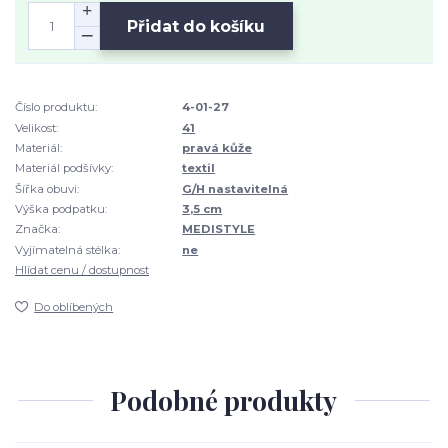
Přidat do košíku
Číslo produktu:
4-01-27
Velikost:
41
Materiál:
pravá kůže
Materiál podšívky:
textil
Šířka obuvi:
G/H nastavitelná
Výška podpatku:
3,5 cm
Značka:
MEDISTYLE
Vyjímatelná stélka:
ne
Hlídat cenu / dostupnost
Do oblíbených
Podobné produkty