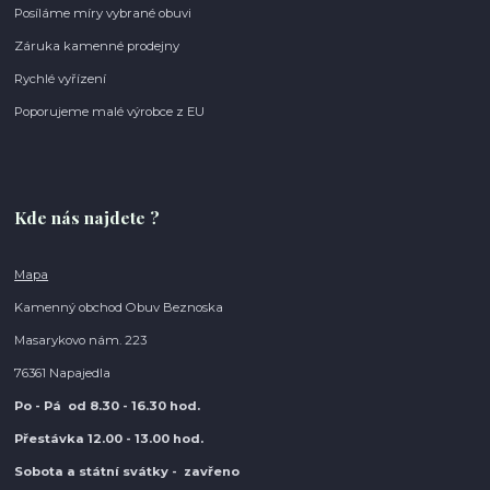
Posíláme míry vybrané obuvi
Záruka kamenné prodejny
Rychlé vyřízení
Poporujeme malé výrobce z EU
Kde nás najdete ?
Mapa
Kamenný obchod Obuv Beznoska
Masarykovo nám. 223
76361 Napajedla
Po - Pá od 8.30
- 16.30 hod.
Přestávka 12.00 - 13.00 hod.
Sobota a státní svátky - zavřeno