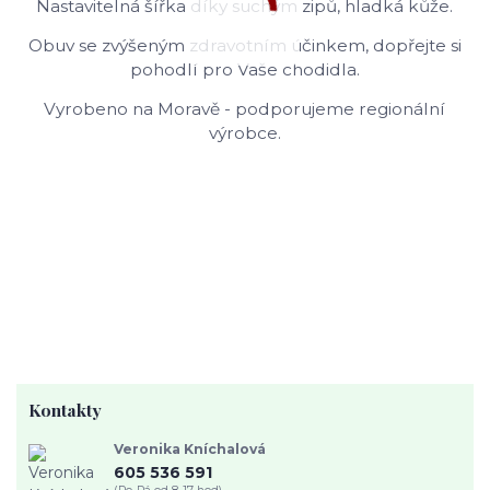
Nastavitelná šířka díky suchým zipů, hladká kůže.
Obuv se zvýšeným zdravotním účinkem, dopřejte si
pohodlí pro Vaše chodidla.
Vyrobeno na Moravě - podporujeme regionální
výrobce.
Kontakty
Veronika Kníchalová
605 536 591