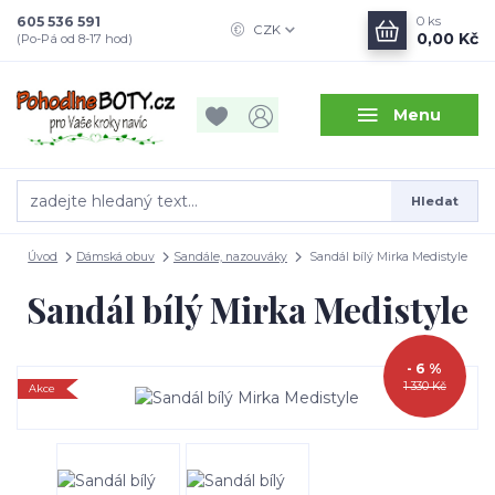
605 536 591
0
ks
CZK
0,00 Kč
(Po-Pá od 8-17 hod)
Menu
Hledat
Úvod
Dámská obuv
Sandále, nazouváky
Sandál bílý Mirka Medistyle
Sandál bílý Mirka Medistyle
- 6 %
1 330 Kč
Akce