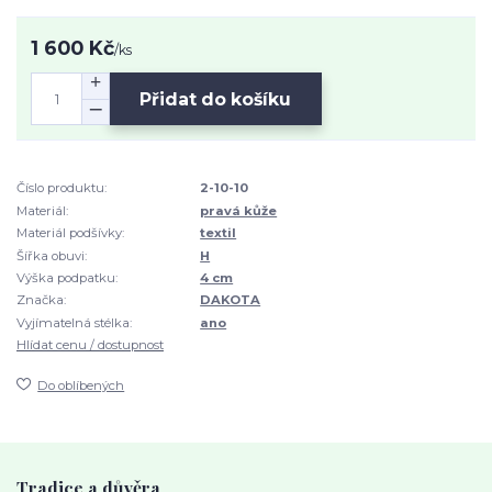
1 600 Kč
/
ks
Přidat do košíku
Číslo produktu:
2-10-10
Materiál:
pravá kůže
Materiál podšívky:
textil
Šířka obuvi:
H
Výška podpatku:
4 cm
Značka:
DAKOTA
Vyjímatelná stélka:
ano
Hlídat cenu / dostupnost
Do oblíbených
Tradice a důvěra