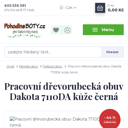
605 536 591
0
ks
CZK
0,00 Kč
(Po-Pá od 8-17 hod)
Menu
Hledat
Úvod
Pánská obuv
Treková obuv
Pracovní dřevorubecká obuv Dakota
7110DA kůže černá
Pracovní dřevorubecká obuv
Dakota 7110DA kůže černá
- 44 %
2 840 Kč