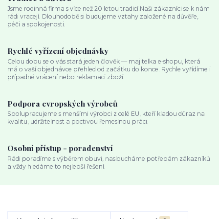
Jsme rodinná firma s více než 20 letou tradicí.Naši zákazníci se k nám
rádi vracejí. Dlouhodobě si budujeme vztahy založené na důvěře,
péči a spokojenosti.
Rychlé vyřízení objednávky
Celou dobu se o vás stará jeden člověk — majitelka e‑shopu, která
má o vaší objednávce přehled od začátku do konce. Rychle vyřídíme i
případné vrácení nebo reklamaci zboží.
Podpora evropských výrobců
Spolupracujeme s menšími výrobci z celé EU, kteří kladou důraz na
kvalitu, udržitelnost a poctivou řemeslnou práci.
Osobní přístup - poradenství
Rádi poradíme s výběrem obuvi, nasloucháme potřebám zákazníků
a vždy hledáme to nejlepší řešení.