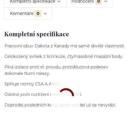
Kompletní specifikace
Hodnocení
0
Komentáře
0
Kompletní specifikace
Pracovní obuv Dakota z Kanady má samé skvělé vlastnosti.
Celokožený svršek z lícní kůže, čtyřnásobné masážní body.
Plná izolace proti el. proudu, protiskluzová podešev
dokonale tlumí nárazy.
Splňuje normy CSA A ANSI.
Odolné proti roztržení nebo prořezání.
Doprodej posledních kusů, tento model už se nevyrábí.