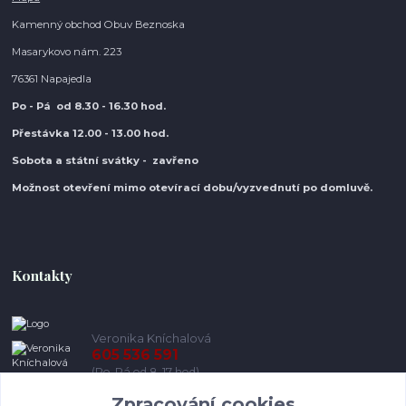
Kamenný obchod Obuv Beznoska
Masarykovo nám. 223
76361 Napajedla
Po - Pá od 8.30
- 16.30 hod.
Přestávka 12.00 - 13.00 hod.
Sobota a státní svátky - zavřeno
Možnost otevření mimo otevírací do
bu/vyzvednutí po domluvě.
Kontakty
Veronika Kníchalová
605 536 591
(Po-Pá od 8-17 hod)
Zpracování cookies