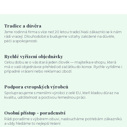
Tradice a důvěra
Jsme rodinná firma s více než 20 letou tradicí.Naši zákazníci se k nám
rádi vracejí. Dlouhodobě si budujeme vztahy založené na důvěře,
péči a spokojenosti.
Rychlé vyřízení objednávky
Celou dobu se o vás stará jeden člověk — majitelka e‑shopu, která
má o vaší objednávce přehled od začátku do konce. Rychle vyřídíme i
případné vrácení nebo reklamaci zboží.
Podpora evropských výrobců
Spolupracujeme s menšími výrobci z celé EU, kteří kladou důraz na
kvalitu, udržitelnost a poctivou řemeslnou práci.
Osobní přístup - poradenství
Rádi poradíme s výběrem obuvi, nasloucháme potřebám zákazníků
a vždy hledáme to nejlepší řešení.