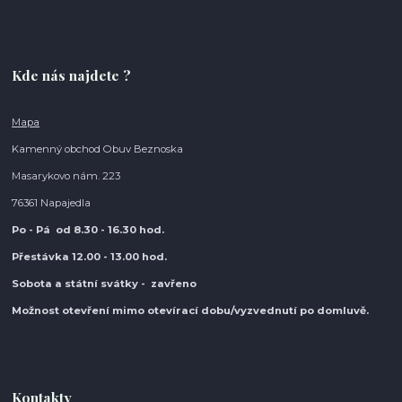
Kde nás najdete ?
Mapa
Kamenný obchod Obuv Beznoska
Masarykovo nám. 223
76361 Napajedla
Po - Pá od 8.30
- 16.30 hod.
Přestávka 12.00 - 13.00 hod.
Sobota a státní svátky - zavřeno
Možnost otevření mimo otevírací do
bu/vyzvednutí po domluvě.
Kontakty