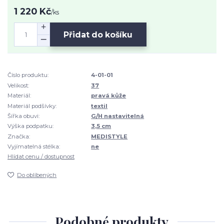
1 220 Kč
/
ks
Přidat do košíku
Číslo produktu:
4-01-01
Velikost:
37
Materiál:
pravá kůže
Materiál podšívky:
textil
Šířka obuvi:
G/H nastavitelná
Výška podpatku:
3,5 cm
Značka:
MEDISTYLE
Vyjímatelná stélka:
ne
Hlídat cenu / dostupnost
Do oblíbených
Podobné produkty