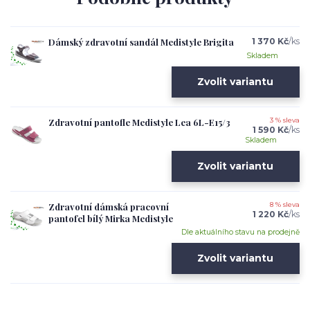
Dámský zdravotní sandál Medistyle Brigita
1 370 Kč
/
ks
Skladem
Zvolit variantu
Zdravotní pantofle Medistyle Lea 6L-E15/3
3 % sleva
1 590 Kč
/
ks
Skladem
Zvolit variantu
Zdravotní dámská pracovní
8 % sleva
1 220 Kč
/
ks
pantofel bílý Mirka Medistyle
Dle aktuálního stavu na prodejně
Zvolit variantu