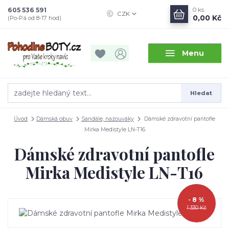
605 536 591
0
ks
CZK
0,00 Kč
(Po-Pá od 8-17 hod)
Menu
Hledat
Úvod
Dámská obuv
Sandále, nazouváky
Dámské zdravotní pantofle
Mirka Medistyle LN-T16
Dámské zdravotní pantofle
Mirka Medistyle LN-T16
- 8 %
1 330 Kč