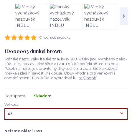
Ohodnotit produkt
ID000003 dunkel brown
Pánské nazouváky italské značky INBLU. Pásky jsou vyrobeny z eko-
kůže, díky nastavitelné šířce a tvaru pásků perfektně sedí na noze.
Pásek na nártu je upravitelný díky suchému zipu. Stélka kožená,
měkká s ideální savostí..neklouže. Obuv vhodná pro venkovní i
domácí nošení! Eko- kůže je syntetická k...
celý popis
Dostupnost
Skladem
Velikost
Nejsme plátci DPH