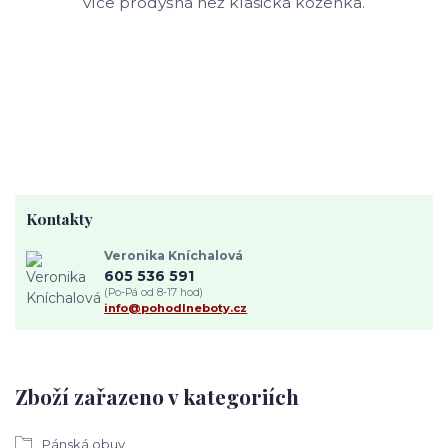
více prodyšná než klasická koženka.
Kontakty
Veronika Kníchalová
605 536 591
(Po-Pá od 8-17 hod)
info@pohodlneboty.cz
Zboží zařazeno v kategoriích
Pánská obuv