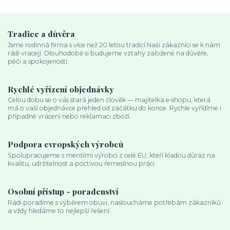
Tradice a důvěra
Jsme rodinná firma s více než 20 letou tradicí.Naši zákazníci se k nám
rádi vracejí. Dlouhodobě si budujeme vztahy založené na důvěře,
péči a spokojenosti.
Rychlé vyřízení objednávky
Celou dobu se o vás stará jeden člověk — majitelka e‑shopu, která
má o vaší objednávce přehled od začátku do konce. Rychle vyřídíme i
případné vrácení nebo reklamaci zboží.
Podpora evropských výrobců
Spolupracujeme s menšími výrobci z celé EU, kteří kladou důraz na
kvalitu, udržitelnost a poctivou řemeslnou práci.
Osobní přístup - poradenství
Rádi poradíme s výběrem obuvi, nasloucháme potřebám zákazníků
a vždy hledáme to nejlepší řešení.