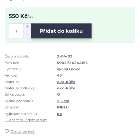
550 Kč
/
ks
Přidat do košíku
Číslo produktu:
2-04-03
EAN kód:
5902726244155
Typ obuvi:
vycházkové
Velikost:
43
Materiál:
eko-kůže
Materiál podšívky:
eko-kůže
Šířka obuvi:
G
Výška podpatku:
2,5 cm
Značka:
INBLU
Vyjímatelná stélka:
ne
Hlídat cenu / dostupnost
Do oblíbených