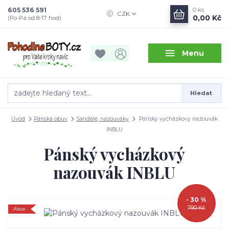
605 536 591
0
ks
CZK
0,00 Kč
(Po-Pá od 8-17 hod)
Menu
Hledat
Úvod
Pánská obuv
Sandále, nazouváky
Pánský vycházkový nazouvák
INBLU
Pánský vycházkový
nazouvák INBLU
- 30 %
790 Kč
Akce