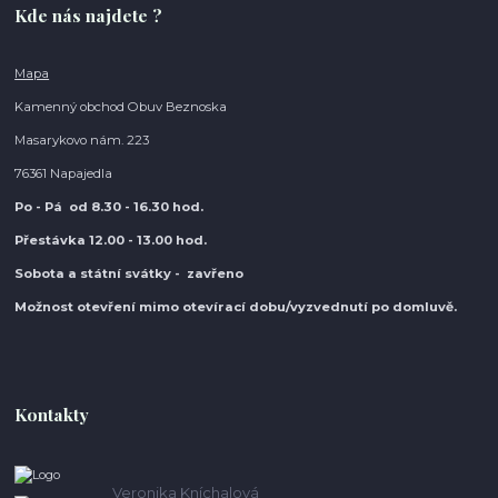
Kde nás najdete ?
Mapa
Kamenný obchod Obuv Beznoska
Masarykovo nám. 223
76361 Napajedla
Po - Pá od 8.30
- 16.30 hod.
Přestávka 12.00 - 13.00 hod.
Sobota a státní svátky - zavřeno
Možnost otevření mimo otevírací do
bu/vyzvednutí po domluvě.
Kontakty
Veronika Kníchalová