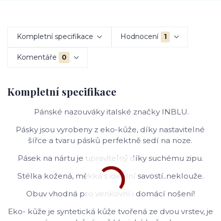
Kompletní specifikace
Hodnocení
1
Komentáře
0
Kompletní specifikace
Pánské nazouváky italské značky INBLU.
Pásky jsou vyrobeny z eko-kůže, díky nastavitelné
šířce a tvaru pásků perfektně sedí na noze.
Pásek na nártu je upravitelný díky suchému zipu.
Stélka kožená, měkká s ideální savostí..neklouže.
Obuv vhodná pro venkovní i domácí nošení!
Eko- kůže je syntetická kůže tvořená ze dvou vrstev, je