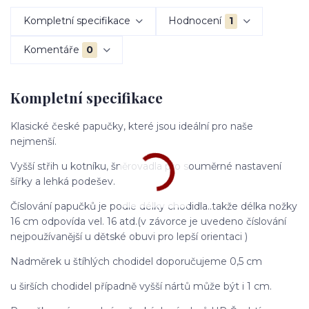
Kompletní specifikace
Hodnocení
1
Komentáře
0
Kompletní specifikace
Klasické české papučky, které jsou ideální pro naše
nejmenší.
Vyšší střih u kotníku, šněrovadla pro souměrné nastavení
šířky a lehká podešev.
Číslování papučků je podle délky chodidla..takže délka nožky
16 cm odpovída vel. 16 atd.(v závorce je uvedeno číslování
nejpoužívanější u dětské obuvi pro lepší orientaci )
Nadměrek u štíhlých chodidel doporučujeme 0,5 cm
u širších chodidel případně vyšší nártů může být i 1 cm.