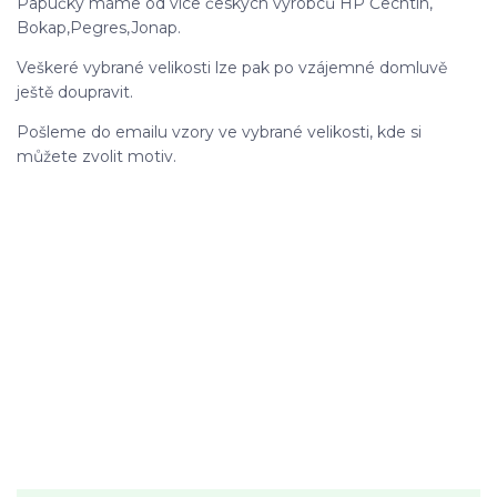
Papučky máme od více českých výrobců HP Čechtín,
Bokap,Pegres,Jonap.
Veškeré vybrané velikosti lze pak po vzájemné domluvě
ještě doupravit.
Pošleme do emailu vzory ve vybrané velikosti, kde si
můžete zvolit motiv.