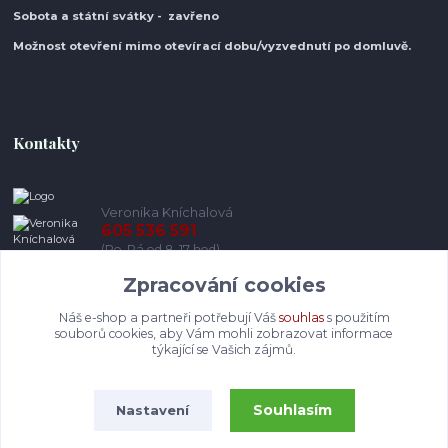
Sobota a státní svátky - zavřeno
Možnost otevření mimo otevírací do
bu/vyzvednutí po domluvě.
Kontakty
Veronika Kníchalová
605 536 591
(Po-Pá od 8-17 hod)
Zpracování cookies
info@pohodlneboty.cz
Náš e-shop a partneři potřebují Váš
souhlas
s použitím
souborů cookies, aby Vám mohli zobrazovat informace
týkající se Vašich zájmů.
Souhlasím
Nastavení