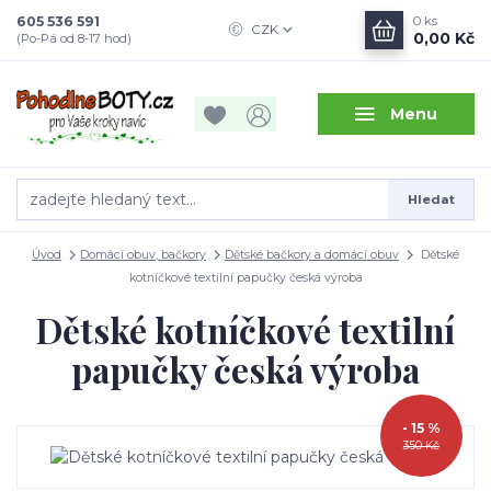
605 536 591
0
ks
CZK
0,00 Kč
(Po-Pá od 8-17 hod)
Menu
Hledat
Úvod
Domácí obuv, bačkory
Dětské bačkory a domácí obuv
Dětské
kotníčkové textilní papučky česká výroba
Dětské kotníčkové textilní
papučky česká výroba
- 15 %
350 Kč