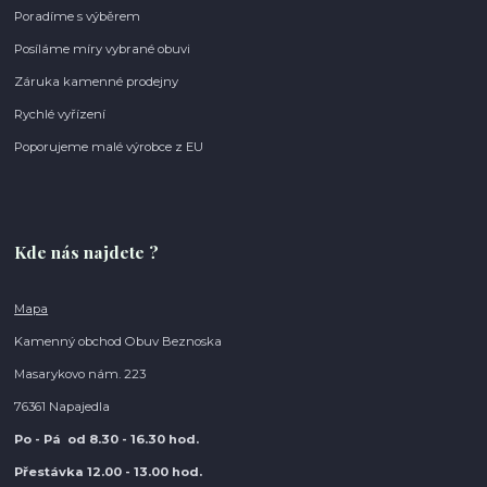
Poradíme s výběrem
Posíláme míry vybrané obuvi
Záruka kamenné prodejny
Rychlé vyřízení
Poporujeme malé výrobce z EU
Kde nás najdete ?
Mapa
Kamenný obchod Obuv Beznoska
Masarykovo nám. 223
76361 Napajedla
Po - Pá od 8.30
- 16.30 hod.
Přestávka 12.00 - 13.00 hod.