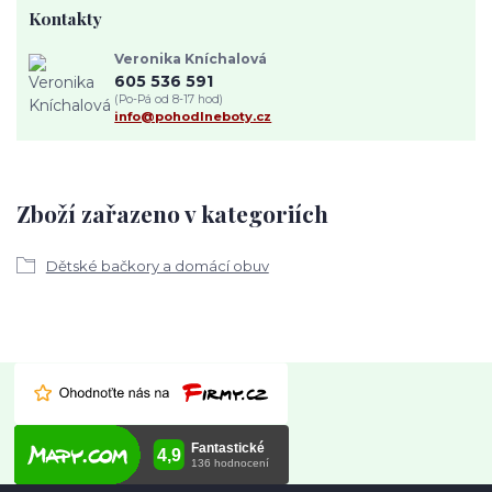
Kontakty
Veronika Kníchalová
605 536 591
(Po-Pá od 8-17 hod)
info@pohodlneboty.cz
Zboží zařazeno v kategoriích
Dětské bačkory a domácí obuv