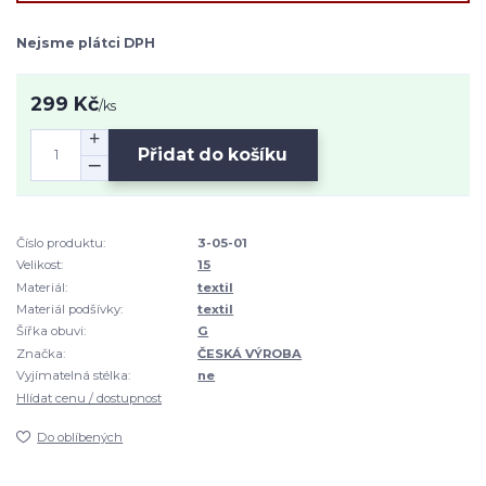
Nejsme plátci DPH
299 Kč
/
ks
Přidat do košíku
Číslo produktu:
3-05-01
Velikost:
15
Materiál:
textil
Materiál podšívky:
textil
Šířka obuvi:
G
Značka:
ČESKÁ VÝROBA
Vyjímatelná stélka:
ne
Hlídat cenu / dostupnost
Do oblíbených