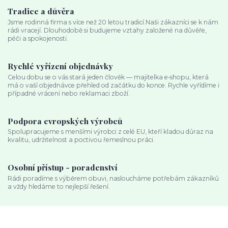
Tradice a důvěra
Jsme rodinná firma s více než 20 letou tradicí.Naši zákazníci se k nám
rádi vracejí. Dlouhodobě si budujeme vztahy založené na důvěře,
péči a spokojenosti.
Rychlé vyřízení objednávky
Celou dobu se o vás stará jeden člověk — majitelka e‑shopu, která
má o vaší objednávce přehled od začátku do konce. Rychle vyřídíme i
případné vrácení nebo reklamaci zboží.
Podpora evropských výrobců
Spolupracujeme s menšími výrobci z celé EU, kteří kladou důraz na
kvalitu, udržitelnost a poctivou řemeslnou práci.
Osobní přístup - poradenství
Rádi poradíme s výběrem obuvi, nasloucháme potřebám zákazníků
a vždy hledáme to nejlepší řešení.