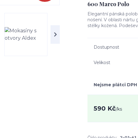
600 Marco Polo
Elegantní pánská polob
nošení. V oblasti nártu
stélky kožená. Podešev
Dostupnost
Velikost
Nejsme plátci DPH
590 Kč
/
ks
Číslo produktu:
2-01-41