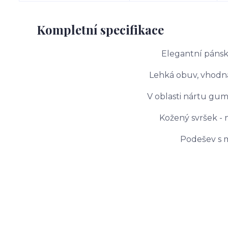
Kompletní specifikace
Elegantní pánská
Lehká obuv, vhodn
V oblasti nártu gum
Kožený svršek - 
Podešev s 