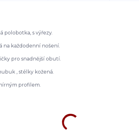
 polobotka, s výřezy.
á na každodenní nošení.
ičky pro snadnější obutí.
nubuk , stélky kožená.
mírným profilem.