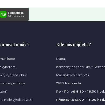
kupovat u nás ?
Kde nás najdete ?
omunikace
Mapa
s výběrem
Kamenný obchod Obuv Beznos
míry vybrané obuvi
Masarykovo nám. 223
amenné prodejny
76361 Napajedla
ízení
Po - Pá od 8.30
- 16.30 hod.
e malé výrobce z EU
Přestávka 12.00 - 13.00 hod.