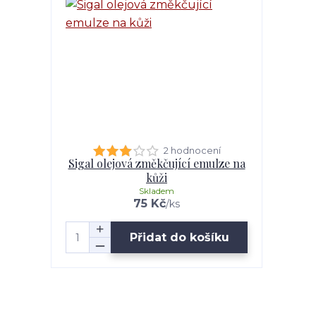
2 hodnocení
Sigal olejová změkčující emulze na
kůži
Skladem
75 Kč
/
ks
Přidat do košíku