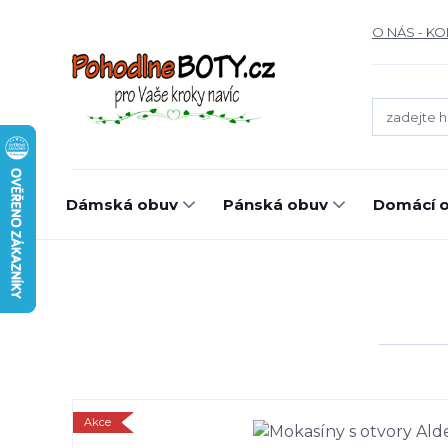
O NÁS - K
Dámská obuv
Pánská obuv
Domácí o
Akce