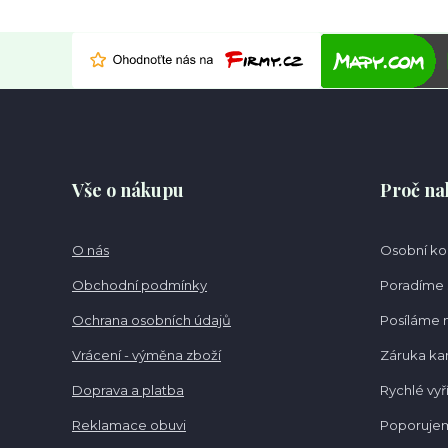
Vše o nákupu
Proč na
O nás
Osobní k
Obchodní podmínky
Poradíme 
Ochrana osobních údajů
Posíláme 
Vrácení - výměna zboží
Záruka k
Doprava a platba
Rychlé vyř
Reklamace obuvi
Poporujem