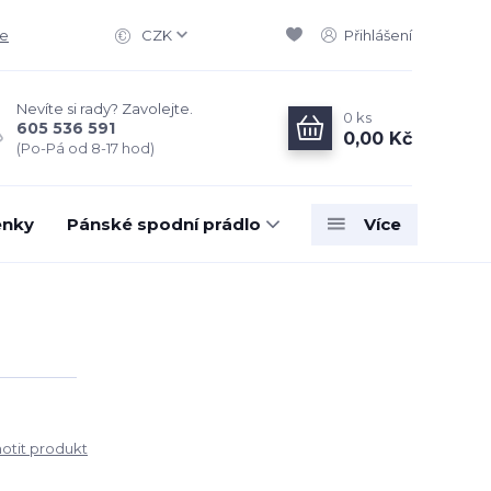
ce
CZK
Přihlášení
Nevíte si rady? Zavolejte.
0
ks
605 536 591
0,00 Kč
(Po-Pá od 8-17 hod)
enky
Pánské spodní prádlo
Více
tit produkt