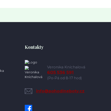
Kontakty
Veronika Kníchalová
ka
605 536 591
(Po-Pá od 8-17 hod)
info@pohodlneboty.cz