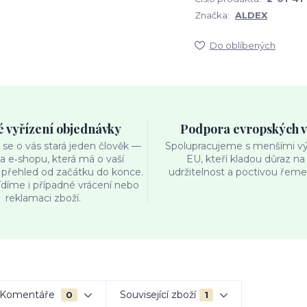
Značka:
ALDEX
Do oblíbených
é vyřízení objednávky
Podpora evropských 
se o vás stará jeden člověk —
Spolupracujeme s menšími výr
ka e‑shopu, která má o vaší
EU, kteří kladou důraz na 
přehled od začátku do konce.
udržitelnost a poctivou řemes
ídíme i případné vrácení nebo
reklamaci zboží.
Komentáře
Související zboží
0
1