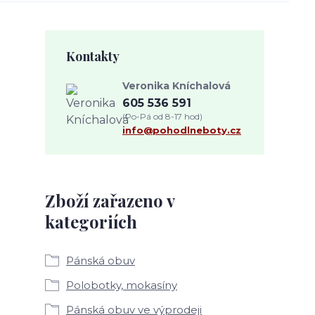
Kontakty
Veronika Kníchalová
605 536 591
(Po-Pá od 8-17 hod)
info@pohodlneboty.cz
Zboží zařazeno v
kategoriích
Pánská obuv
Polobotky, mokasíny
Pánská obuv ve výprodeji