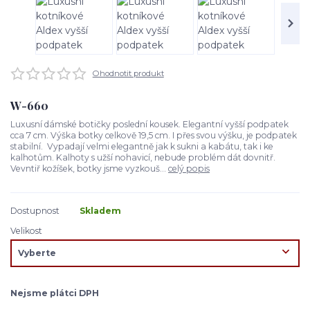
Ohodnotit produkt
W-660
Luxusní dámské botičky poslední kousek. Elegantní vyšší podpatek
cca 7 cm. Výška botky celkově 19,5 cm. I přes svou výšku, je podpatek
stabilní. Vypadají velmi elegantně jak k sukni a kabátu, tak i ke
kalhotům. Kalhoty s užší nohavicí, nebude problém dát dovnitř.
Vevntiř kožíšek, botky jsme vyzkouš...
celý popis
Dostupnost
Skladem
Velikost
Nejsme plátci DPH