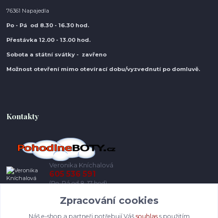
76361 Napajedla
Po - Pá od 8.30
- 16.30 hod.
Přestávka 12.00 - 13.00 hod.
Sobota a státní svátky - zavřeno
Možnost otevření mimo otevírací do
bu/vyzvednutí po domluvě.
Kontakty
Veronika Kníchalová
605 536 591
(Po-Pá od 8-17 hod)
Zpracování cookies
info@pohodlneboty.cz
Náš e-shop a partneři potřebují Váš
souhlas
s použitím