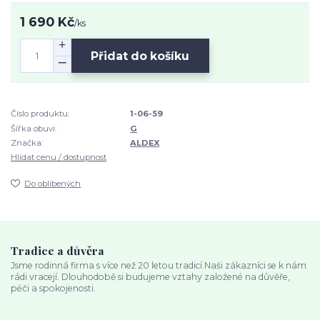
1 690 Kč
/
ks
Přidat do košíku
Číslo produktu:
1-06-59
Šířka obuvi:
G
Značka:
ALDEX
Hlídat cenu / dostupnost
Do oblíbených
Tradice a důvěra
Jsme rodinná firma s více než 20 letou tradicí.Naši zákazníci se k nám
rádi vracejí. Dlouhodobě si budujeme vztahy založené na důvěře,
péči a spokojenosti.