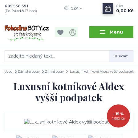
605 536 591
0
ks
CZK
0,00 Kč
(Po-Pá od 8-17 hod)
Menu
Hledat
Úvod
Dámská obuv
Zimní obuv
Luxusní kotníkové Aldex vyšší podpatek
Luxusní kotníkové Aldex
vyšší podpatek
- 15 %
1 990 Kč