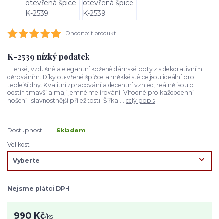
Ohodnotit produkt
K-2539 nízký podatek
Lehké, vzdušné a elegantní kožené dámské boty z s dekorativním
děrováním. Díky otevřené špičce a měkké stélce jsou ideální pro
teplejší dny. Kvalitní zpracování a decentní vzhled, reálně jsou o
odstín tmavší a mají jemné melírování. Vhodné pro každodenní
nošení i slavnostnější příležitosti. Šířka ...
celý popis
Dostupnost
Skladem
Velikost
Nejsme plátci DPH
990 Kč
/
ks