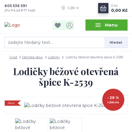
605 536 591
0
ks
CZK
0,00 Kč
(Po-Pá od 8-17 hod)
Menu
Hledat
Úvod
Dámská obuv
Lodičky
Lodičky béžové otevřená špice K-2539
Lodičky béžové otevřená
špice K-2539
- 29 %
1 390 Kč
Akce