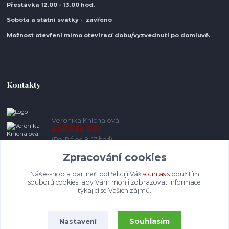
Přestávka 12.00 - 13.00 hod.
Sobota a státní svátky - zavřeno
Možnost otevření mimo otevírací do
bu/vyzvednutí po domluvě.
Kontakty
Veronika Kníchalová
605 536 591
(Po-Pá od 8-17 hod)
Zpracování cookies
info@pohodlneboty.cz
Náš e-shop a partneři potřebují Váš
souhlas
s použitím
souborů cookies, aby Vám mohli zobrazovat informace
týkající se Vašich zájmů.
Souhlasím
Nastavení