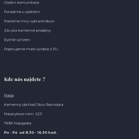
Osobní komunikace
Poradíme s výběrem
Posíláme míry vybrané obuvi
Záruka kamenné prodejny
Rychlé vyřízení
Poporujeme malé výrobce z EU
Kde nás najdete ?
Mapa
Kamenný obchod Obuv Beznoska
Masarykovo nám. 223
76361 Napajedla
Po - Pá od 8.30
- 16.30 hod.