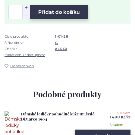
Přidat do košíku
Číslo produktu:
1-01-28
Šířka obuvi:
G
Značka:
ALDEX
Hlídat cenu / dostupnost
Do oblíbených
Podobné produkty
Dámské lodičky pohodlné kůže tm.šedé
6 % sleva
1 490 Kč
/
ks
DiMarco 1904
Skladem