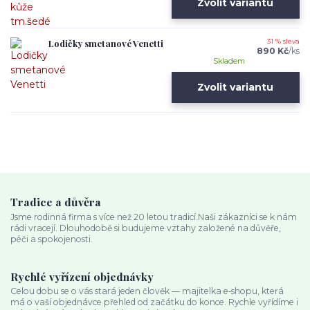
Zvolit variantu
Lodičky smetanové Venetti
31 % sleva
890 Kč
/
ks
Skladem
Zvolit variantu
Tradice a důvěra
Jsme rodinná firma s více než 20 letou tradicí.Naši zákazníci se k nám
rádi vracejí. Dlouhodobě si budujeme vztahy založené na důvěře,
péči a spokojenosti.
Rychlé vyřízení objednávky
Celou dobu se o vás stará jeden člověk — majitelka e‑shopu, která
má o vaší objednávce přehled od začátku do konce. Rychle vyřídíme i