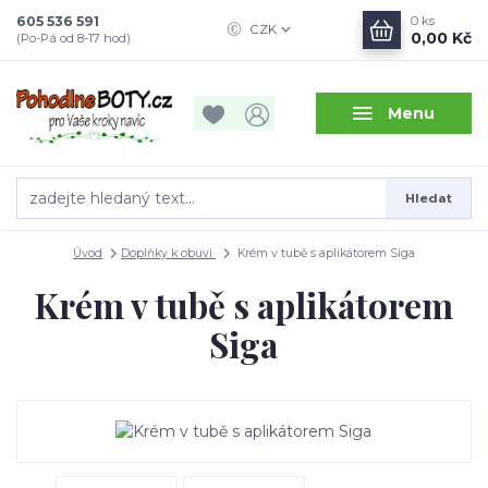
605 536 591
0
ks
CZK
0,00 Kč
(Po-Pá od 8-17 hod)
Menu
Hledat
Úvod
Doplňky k obuvi
Krém v tubě s aplikátorem Siga
Krém v tubě s aplikátorem
Siga