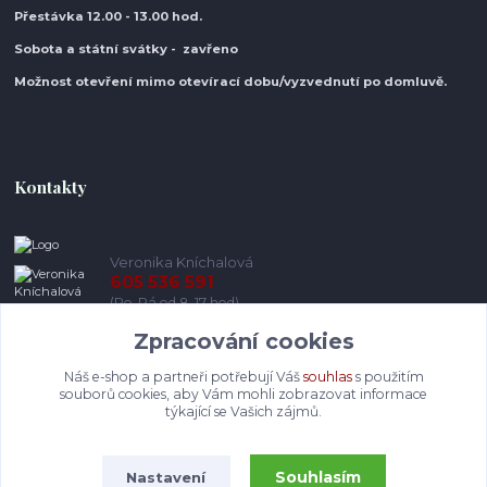
Přestávka 12.00 - 13.00 hod.
Sobota a státní svátky - zavřeno
Možnost otevření mimo otevírací do
bu/vyzvednutí po domluvě.
Kontakty
Veronika Kníchalová
605 536 591
(Po-Pá od 8-17 hod)
Zpracování cookies
info@pohodlneboty.cz
Náš e-shop a partneři potřebují Váš
souhlas
s použitím
souborů cookies, aby Vám mohli zobrazovat informace
týkající se Vašich zájmů.
Souhlasím
Nastavení