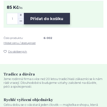
85 Kč
/
ks
Přidat do košíku
Číslo produktu:
6-002
Hlídat cenu / dostupnost
Do oblíbených
Tradice a důvěra
Jsme rodinná firma s více než 20 letou tradicí.Naši zákazníci se k nám
rádi vracejí. Dlouhodobě si budujeme vztahy založené na důvěře,
péči a spokojenosti.
Rychlé vyřízení objednávky
Celou dobu se o vás stará jeden člověk — majitelka e‑shopu, která