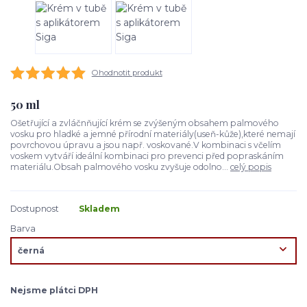
Ohodnotit produkt
50 ml
Ošetřující a zvláčnňující krém se zvýšeným obsahem palmového
vosku pro hladké a jemné přírodní materiály(useň-kůže),které nemají
povrchovou úpravu a jsou např. voskované.V kombinaci s včelím
voskem vytváří ideální kombinaci pro prevenci před popraskáním
materiálu.Obsah palmového vosku zvyšuje odolno...
celý popis
Dostupnost
Skladem
Barva
Nejsme plátci DPH