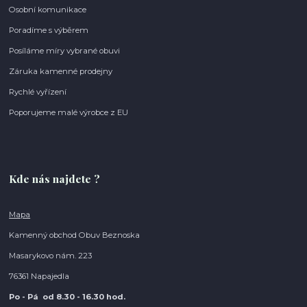
Osobní komunikace
Poradíme s výběrem
Posíláme míry vybrané obuvi
Záruka kamenné prodejny
Rychlé vyřízení
Poporujeme malé výrobce z EU
Kde nás najdete ?
Mapa
Kamenný obchod Obuv Beznoska
Masarykovo nám. 223
76361 Napajedla
Po - Pá od 8.30
- 16.30 hod.