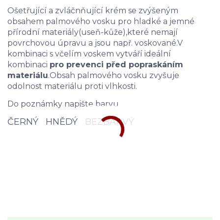
Ošetřující a zvláčnňující krém se zvýšeným
obsahem palmového vosku pro hladké a jemné
přírodní materiály(useň-kůže),které nemají
povrchovou úpravu a jsou např. voskované.V
kombinaci s včelím voskem vytváří ideální
kombinaci
pro prevenci před popraskáním
materiálu
.Obsah palmového vosku zvyšuje
odolnost materiálu proti vlhkosti.
Do poznámky napište barvu
ČERNÝ HNĚDÝ BEZBARVÝ