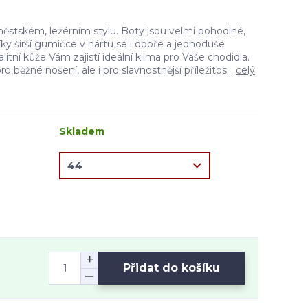
ěstském, ležérním stylu. Boty jsou velmi pohodlné,
íky širší gumičce v nártu se i dobře a jednoduše
alitní kůže Vám zajistí ideální klima pro Vaše chodidla.
 běžné nošení, ale i pro slavnostnější příležitos...
celý
Skladem
Přidat do košíku