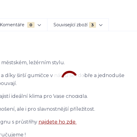
Komentáře
Související zboží
0
3
 městském, ležérním stylu.
 a díky širší gumičce v nártu se i dobře a jednoduše
ouvají.
jistí ideální klima pro Vaše chodidla.
ní, ale i pro slavnostnější příležitost.
gnu s průstřihy
najdete ho zde
učujeme !