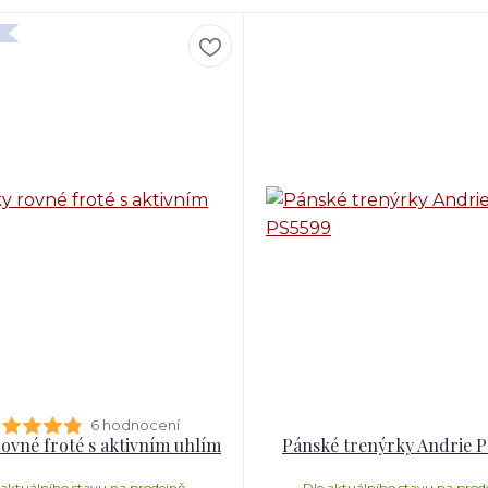
6 hodnocení
rovné froté s aktivním uhlím
Pánské trenýrky Andrie 
 aktuálního stavu na prodejně
Dle aktuálního stavu na prod