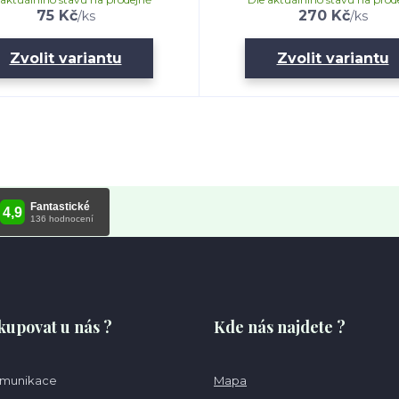
75 Kč
270 Kč
/
ks
/
ks
Zvolit variantu
Zvolit variantu
kupovat u nás ?
Kde nás najdete ?
omunikace
Mapa