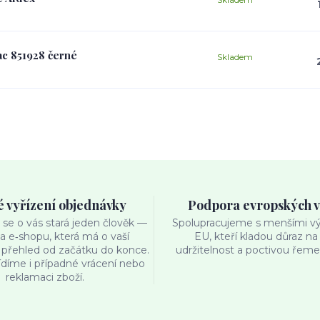
c 851928 černé
Skladem
é vyřízení objednávky
Podpora evropských 
se o vás stará jeden člověk —
Spolupracujeme s menšími výr
ka e‑shopu, která má o vaší
EU, kteří kladou důraz na 
přehled od začátku do konce.
udržitelnost a poctivou řemes
ídíme i případné vrácení nebo
reklamaci zboží.