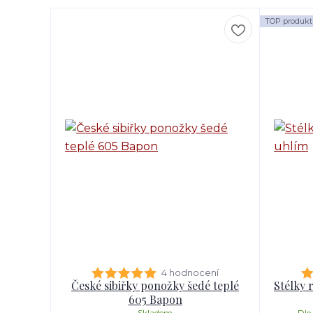
TOP produkt
4 hodnocení
České sibiřky ponožky šedé teplé
Stélky 
605 Bapon
Skladem
Dle