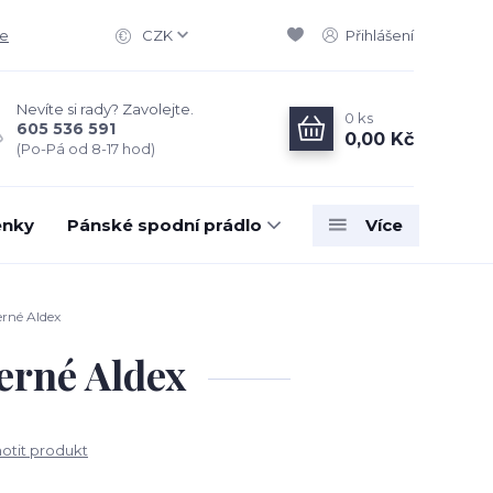
ce
CZK
Přihlášení
Nevíte si rady? Zavolejte.
0
ks
605 536 591
0,00 Kč
(Po-Pá od 8-17 hod)
enky
Pánské spodní prádlo
Více
erné Aldex
erné Aldex
tit produkt