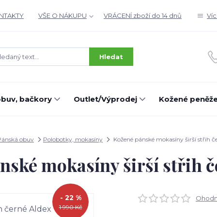
ONTAKTY
VŠE O NÁKUPU
VRÁCENÍ zboží do 14 dnů
Ví
Hledat
buv, bačkory
Outlet/Výprodej
Kožené peněž
Pánská obuv
Polobotky, mokasíny
Kožené pánské mokasíny širší střih č
nské mokasíny širší střih č
- 22 %
Ohodno
1 990 Kč