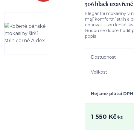
506 black uzavřené
Elegantní mokasíny v m
mají komfortní střih a d
obouvají. Jsou lehké, kv
Budou se dobře hodit pro
popis
Dostupnost
Velikost
Nejsme plátci DPH
1 550 Kč
/
ks