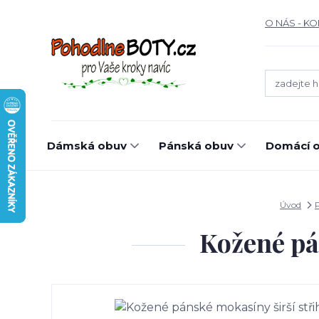
O NÁS - K
Dámská obuv
Pánská obuv
Domácí o
Úvod
Kožené pá