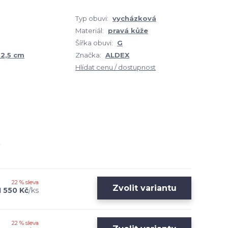
Typ obuvi:
vycházková
Materiál:
pravá kůže
Šířka obuvi:
G
 2,5 cm
Značka:
ALDEX
Hlídat cenu / dostupnost
22 % sleva
Zvolit variantu
1 550 Kč
/
ks
22 % sleva