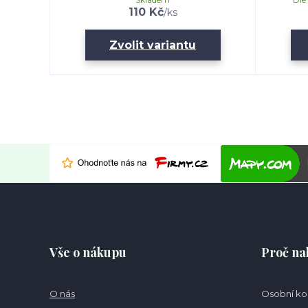
110 Kč
/
ks
Zvolit variantu
Vše o nákupu
Proč na
O nás
Osobní k