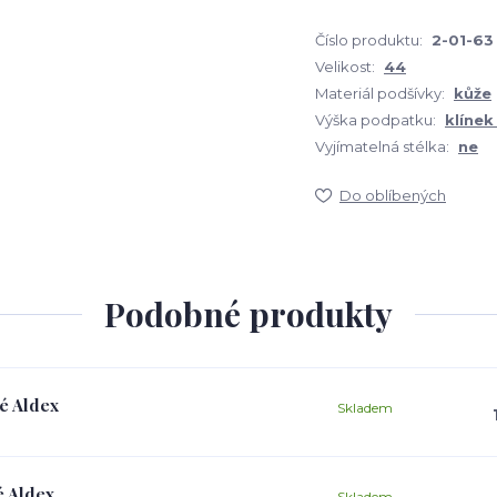
Číslo produktu:
2-01-63
Velikost:
44
Materiál podšívky:
kůže
Výška podpatku:
klínek
Vyjímatelná stélka:
ne
Do oblíbených
Podobné produkty
é Aldex
Skladem
é Aldex
Skladem