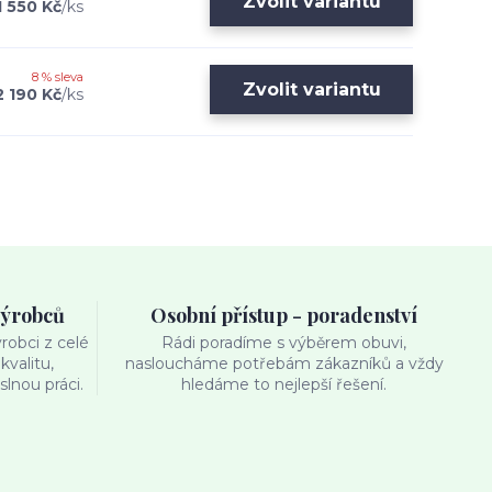
Zvolit variantu
1 550 Kč
/
ks
8 % sleva
Zvolit variantu
2 190 Kč
/
ks
výrobců
Osobní přístup - poradenství
obci z celé
Rádi poradíme s výběrem obuvi,
kvalitu,
nasloucháme potřebám zákazníků a vždy
lnou práci.
hledáme to nejlepší řešení.