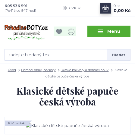
605 536 591
0
ks
CZK
0,00 Kč
(Po-Pá od 8-17 hod)
Menu
Hledat
Úvod
Domácí obuv, bačkory
Dětské bačkory a domácí obuv
Klasické
dětské papuče česká výroba
Klasické dětské papuče
česká výroba
TOP produkt