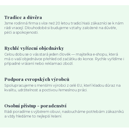
Tradice a důvěra
Jsme rodinná firma s více než 20 letou tradicí.Naši zákazníci se k nám
rádi vracejí. Dlouhodobě si budujeme vztahy založené na důvěře,
péči a spokojenosti.
Rychlé vyřízení objednávky
Celou dobu se o vás stará jeden člověk — majitelka e‑shopu, která
má o vaší objednávce přehled od začátku do konce. Rychle vyřídíme i
případné vrácení nebo reklamaci zboží.
Podpora evropských výrobců
Spolupracujeme s menšími výrobci z celé EU, kteří kladou důraz na
kvalitu, udržitelnost a poctivou řemeslnou práci.
Osobní přístup - poradenství
Rádi poradíme s výběrem obuvi, nasloucháme potřebám zákazníků
a vždy hledáme to nejlepší řešení.