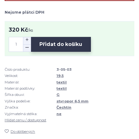
Nejsme plátci DPH
320 Kč
/
ks
Přidat do košíku
Číslo produktu:
3-05-03
Velikost:
19,5
Materiál:
textil
Materiál podšívky:
textil
Šířka obuvi:
G
Výška podešve:
styropor 6,5 mm
Značka:
Čechtín
Vyjímatelná stélka:
ne
Hlídat cenu / dostupnost
Do oblíbených