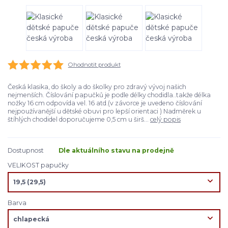
Ohodnotit produkt
Česká klasika, do školy a do školky pro zdravý vývoj našich
nejmenších. Číslování papučků je podle délky chodidla..takže délka
nožky 16 cm odpovída vel. 16 atd.(v závorce je uvedeno číslování
nejpoužívanější u dětské obuvi pro lepší orientaci ) Nadměrek u
štíhlých chodidel doporučujeme 0,5 cm u širš...
celý popis
Dostupnost
Dle aktuálního stavu na prodejně
VELIKOST papučky
Barva