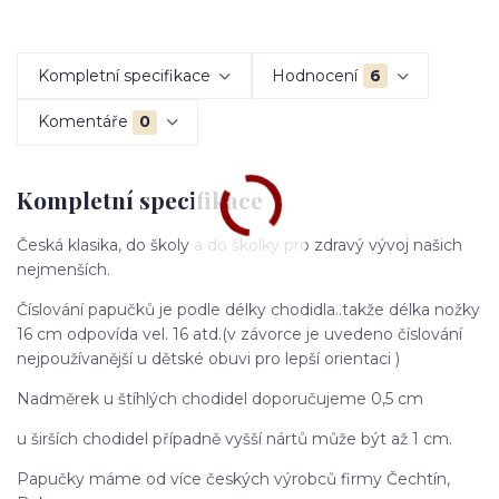
Kompletní specifikace
Hodnocení
6
Komentáře
0
Kompletní specifikace
Česká klasika, do školy a do školky pro zdravý vývoj našich
nejmenších.
Číslování papučků je podle délky chodidla..takže délka nožky
16 cm odpovída vel. 16 atd.(v závorce je uvedeno číslování
nejpoužívanější u dětské obuvi pro lepší orientaci )
Nadměrek u štíhlých chodidel doporučujeme 0,5 cm
u širších chodidel případně vyšší nártů může být až 1 cm.
Papučky máme od více českých výrobců firmy Čechtín,