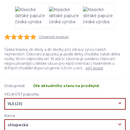
Ohodnotit produkt
Česká klasika, do školy a do školky pro zdravý vývoj našich
nejmenších. Číslování papučků je podle délky chodidla..takže délka
nožky 16 cm odpovída vel. 16 atd.(v závorce je uvedeno číslování
nejpoužívanější u dětské obuvi pro lepší orientaci ) Nadměrek u
štíhlých chodidel doporučujeme 0,5 cm u širš...
celý popis
Dostupnost
Dle aktuálního stavu na prodejně
VELIKOST papučky
Barva