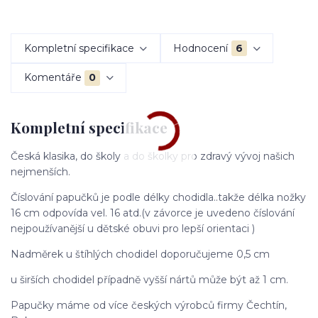
Kompletní specifikace
Hodnocení
6
Komentáře
0
Kompletní specifikace
Česká klasika, do školy a do školky pro zdravý vývoj našich
nejmenších.
Číslování papučků je podle délky chodidla..takže délka nožky
16 cm odpovída vel. 16 atd.(v závorce je uvedeno číslování
nejpoužívanější u dětské obuvi pro lepší orientaci )
Nadměrek u štíhlých chodidel doporučujeme 0,5 cm
u širších chodidel případně vyšší nártů může být až 1 cm.
Papučky máme od více českých výrobců firmy Čechtín,