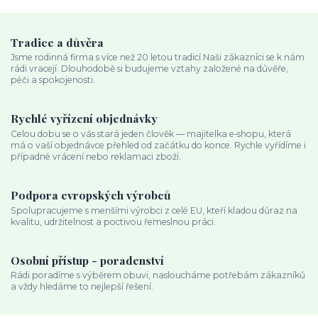
Tradice a důvěra
Jsme rodinná firma s více než 20 letou tradicí.Naši zákazníci se k nám
rádi vracejí. Dlouhodobě si budujeme vztahy založené na důvěře,
péči a spokojenosti.
Rychlé vyřízení objednávky
Celou dobu se o vás stará jeden člověk — majitelka e‑shopu, která
má o vaší objednávce přehled od začátku do konce. Rychle vyřídíme i
případné vrácení nebo reklamaci zboží.
Podpora evropských výrobců
Spolupracujeme s menšími výrobci z celé EU, kteří kladou důraz na
kvalitu, udržitelnost a poctivou řemeslnou práci.
Osobní přístup - poradenství
Rádi poradíme s výběrem obuvi, nasloucháme potřebám zákazníků
a vždy hledáme to nejlepší řešení.