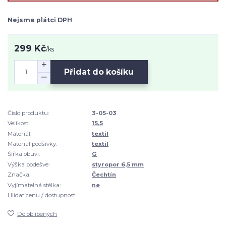
Nejsme plátci DPH
299 Kč
/
ks
Přidat do košíku
Číslo produktu:
3-05-03
Velikost:
15,5
Materiál:
textil
Materiál podšívky:
textil
Šířka obuvi:
G
Výška podešve:
styropor 6,5 mm
Značka:
Čechtín
Vyjímatelná stélka:
ne
Hlídat cenu / dostupnost
Do oblíbených