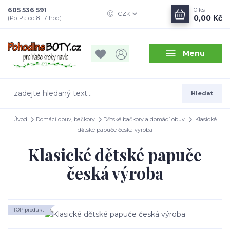
605 536 591
0
ks
CZK
0,00 Kč
(Po-Pá od 8-17 hod)
Menu
Hledat
Úvod
Domácí obuv, bačkory
Dětské bačkory a domácí obuv
Klasické
dětské papuče česká výroba
Klasické dětské papuče
česká výroba
TOP produkt