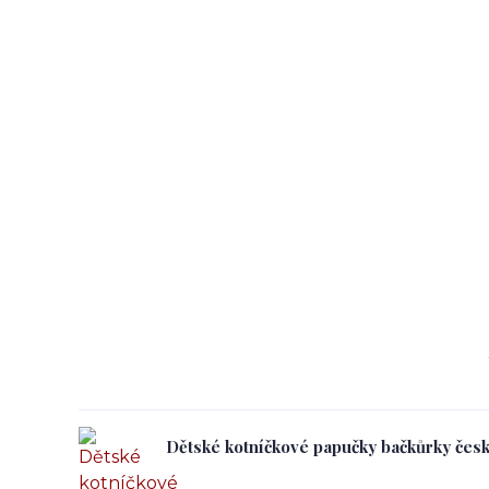
Dětské kotníčkové papučky bačkůrky čes