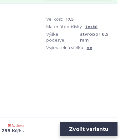
Velikost:
17,5
Materiál podšívky:
textil
Výška
styropor 6,5
podešve:
mm
Vyjímatelná stélka:
ne
15 % sleva
Zvolit variantu
299 Kč
/
ks