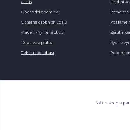
O nás
Osobní k
Obchodní podmínky
Poradíme 
Ochrana osobních údajů
Posíláme 
Vrácení - výměna zboží
Záruka k
Doprava a platba
Rychlé vyř
Reklamace obuvi
Poporujem
Náš e-shop a par