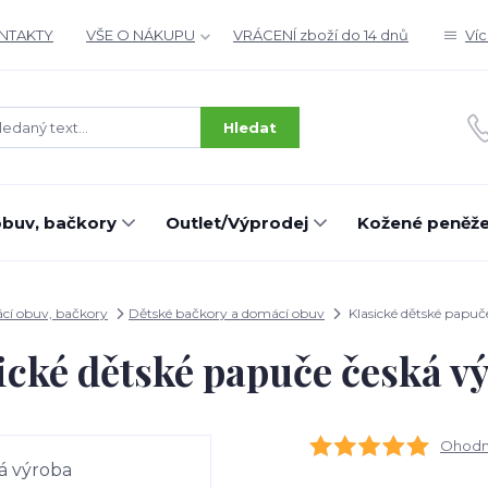
ONTAKTY
VŠE O NÁKUPU
VRÁCENÍ zboží do 14 dnů
Ví
Hledat
buv, bačkory
Outlet/Výprodej
Kožené peněž
í obuv, bačkory
Dětské bačkory a domácí obuv
Klasické dětské papuč
ické dětské papuče česká v
Ohodno