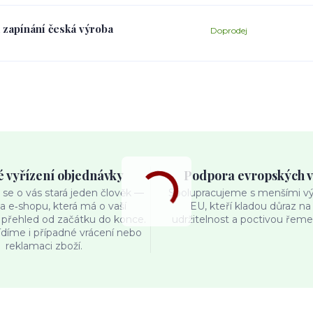
 zapínání česká výroba
Doprodej
é vyřízení objednávky
Podpora evropských 
se o vás stará jeden člověk —
Spolupracujeme s menšími výr
ka e‑shopu, která má o vaší
EU, kteří kladou důraz na 
přehled od začátku do konce.
udržitelnost a poctivou řemes
ídíme i případné vrácení nebo
reklamaci zboží.