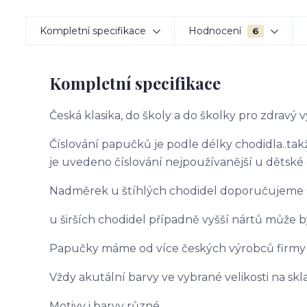
Kompletní specifikace
Hodnocení
6
Kompletní specifikace
Česká klasika, do školy a do školky pro zdravý 
Číslování papučků je podle délky chodidla..takž
je uvedeno číslování nejpoužívanější u dětské o
Nadměrek u štíhlých chodidel doporučujeme 
u širších chodidel případně vyšší nártů může bý
Papučky máme od více českých výrobců firmy 
Vždy akutální barvy ve vybrané velikosti na s
Motivy i barvy různé.