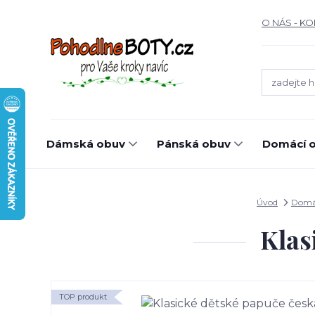
O NÁS - K
Dámská obuv
Pánská obuv
Domácí o
Úvod
Domác
Klas
TOP produkt