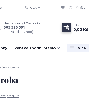
ce
CZK
Přihlášení
Nevíte si rady? Zavolejte.
0
ks
605 536 591
0,00 Kč
(Po-Pá od 8-17 hod)
enky
Pánské spodní prádlo
Více
e česká výroba
ýroba
tit produkt