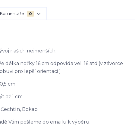
Komentáře
0
vývoj našich nejmenších.
e délka nožky 16 cm odpovída vel. 16 atd.(v závorce
buvi pro lepší orientaci )
0,5 cm
t až 1 cm.
Čechtín, Bokap.
kladě Vám pošleme do emailu k výběru.