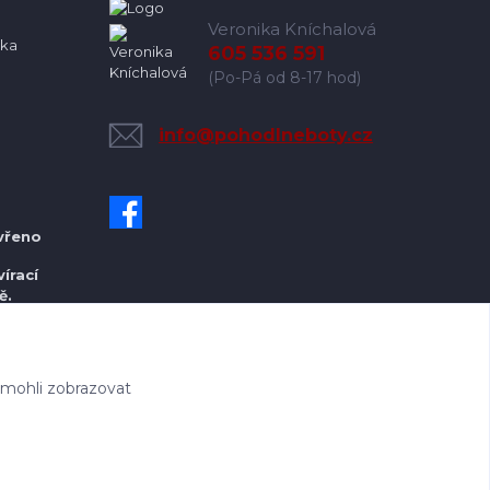
Veronika Kníchalová
ka
605 536 591
(Po-Pá od 8-17 hod)
info@pohodlneboty.cz
vřeno
írací
ě.
 mohli zobrazovat