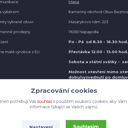
omunikace
Mapa
s výběrem
Kamenný obchod Obuv Beznos
míry vybrané obuvi
Masarykovo nám. 223
amenné prodejny
76361 Napajedla
ízení
Po - Pá od 8.30
- 16.30 hod.
e malé výrobce z EU
Přestávka 12.00 - 13.00 hod.
Sobota a státní svátky - za
Možnost otevření mimo otev
do
bu/vyzvednutí po domluv
Zpracování cookies
tneři potřebují Váš
souhlas
s použitím souborů cookies, aby Vám
informace týkající se Vašich zájmů.
Souhlasím
Nastavení