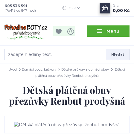
605 536 591
0
ks
CZK
0,00 Kč
(Po-Pá od 8-17 hod)
Menu
Hledat
Úvod
Domácí obuv, bačkory
Dětské bačkory a domácí obuv
Dětská
plátěná obuv přezůvky Renbut prodyšná
Dětská plátěná obuv
přezůvky Renbut prodyšná