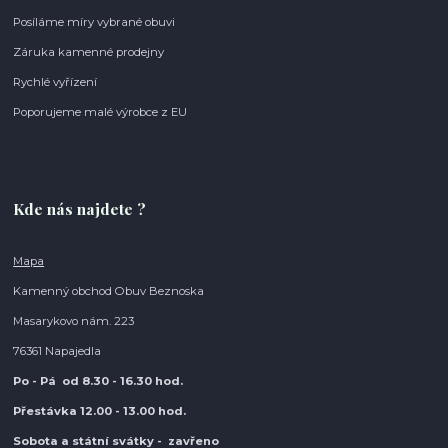
Posíláme míry vybrané obuvi
Záruka kamenné prodejny
Rychlé vyřízení
Poporujeme malé výrobce z EU
Kde nás najdete ?
Mapa
Kamenný obchod Obuv Beznoska
Masarykovo nám. 223
76361 Napajedla
Po - Pá od 8.30
- 16.30 hod.
Přestávka 12.00 - 13.00 hod.
Sobota a státní svátky - zavřeno