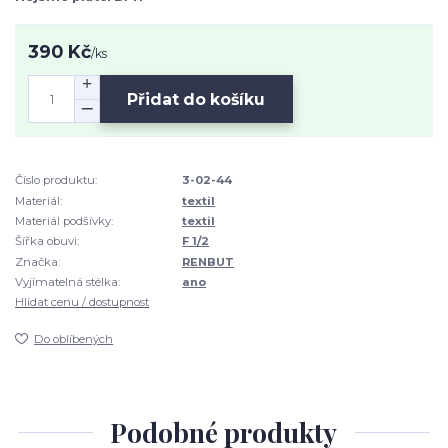
390 Kč
/
ks
Přidat do košíku
Číslo produktu:
3-02-44
Materiál:
textil
Materiál podšívky:
textil
Šířka obuvi:
F 1/2
Značka:
RENBUT
Vyjímatelná stélka:
ano
Hlídat cenu / dostupnost
Do oblíbených
Podobné produkty