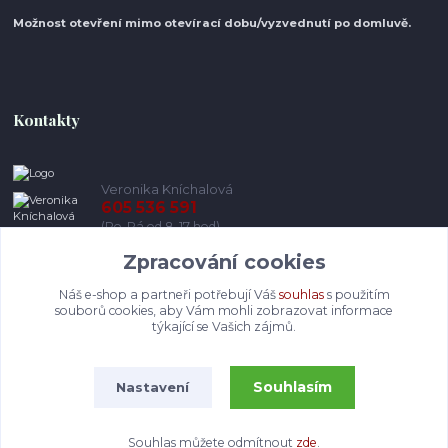
Možnost otevření mimo otevírací do
bu/vyzvednutí po domluvě.
Kontakty
Veronika Kníchalová
605 536 591
(Po-Pá od 8-17 hod)
Zpracování cookies
info@pohodlneboty.cz
Náš e-shop a partneři potřebují Váš
souhlas
s použitím
souborů cookies, aby Vám mohli zobrazovat informace
týkající se Vašich zájmů.
Souhlasím
Nastavení
© Pohodlneboty.cz 2013 - 2026
Souhlas můžete odmítnout
zde
.