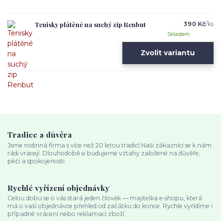
Tenisky plátěné na suchý zip Renbut
390 Kč
/
ks
Skladem
Zvolit variantu
Tradice a důvěra
Jsme rodinná firma s více než 20 letou tradicí.Naši zákazníci se k nám
rádi vracejí. Dlouhodobě si budujeme vztahy založené na důvěře,
péči a spokojenosti.
Rychlé vyřízení objednávky
Celou dobu se o vás stará jeden člověk — majitelka e‑shopu, která
má o vaší objednávce přehled od začátku do konce. Rychle vyřídíme i
případné vrácení nebo reklamaci zboží.