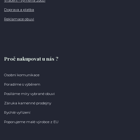
Vrácení - výměna zboží
Doprava a platba
Reklamace obuvi
Proč nakupovat u nás ?
Osobní komunikace
Poradíme s výběrem
Posíláme míry vybrané obuvi
Záruka kamenné prodejny
Rychlé vyřízení
Poporujeme malé výrobce z EU