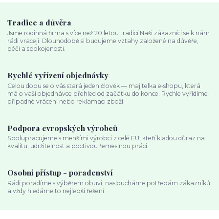
Tradice a důvěra
Jsme rodinná firma s více než 20 letou tradicí.Naši zákazníci se k nám
rádi vracejí. Dlouhodobě si budujeme vztahy založené na důvěře,
péči a spokojenosti.
Rychlé vyřízení objednávky
Celou dobu se o vás stará jeden člověk — majitelka e‑shopu, která
má o vaší objednávce přehled od začátku do konce. Rychle vyřídíme i
případné vrácení nebo reklamaci zboží.
Podpora evropských výrobců
Spolupracujeme s menšími výrobci z celé EU, kteří kladou důraz na
kvalitu, udržitelnost a poctivou řemeslnou práci.
Osobní přístup - poradenství
Rádi poradíme s výběrem obuvi, nasloucháme potřebám zákazníků
a vždy hledáme to nejlepší řešení.