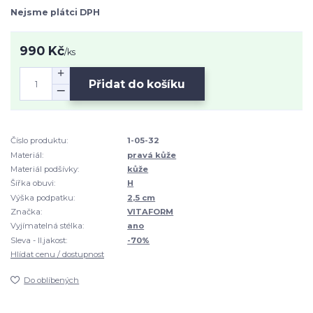
Nejsme plátci DPH
990 Kč
/
ks
Přidat do košíku
Číslo produktu:
1-05-32
Materiál:
pravá kůže
Materiál podšívky:
kůže
Šířka obuvi:
H
Výška podpatku:
2,5 cm
Značka:
VITAFORM
Vyjímatelná stélka:
ano
Sleva - II.jakost:
-70%
Hlídat cenu / dostupnost
Do oblíbených