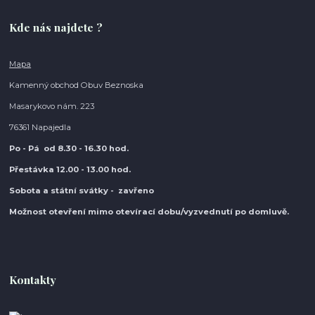
Kde nás najdete ?
Mapa
Kamenný obchod Obuv Beznoska
Masarykovo nám. 223
76361 Napajedla
Po - Pá od 8.30
- 16.30 hod.
Přestávka 12.00 - 13.00 hod.
Sobota a státní svátky - zavřeno
Možnost otevření mimo otevírací do
bu/vyzvednutí po domluvě.
Kontakty