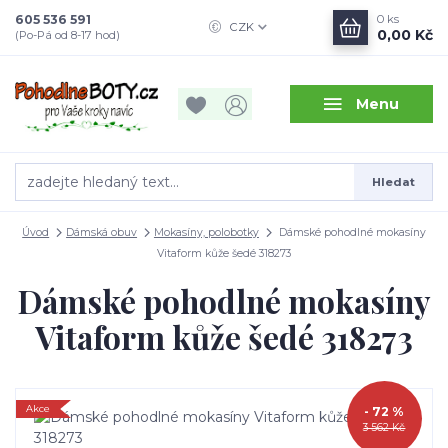
605 536 591
0
ks
CZK
0,00 Kč
(Po-Pá od 8-17 hod)
Menu
Hledat
Úvod
Dámská obuv
Mokasíny, polobotky
Dámské pohodlné mokasíny
Vitaform kůže šedé 318273
Dámské pohodlné mokasíny
Vitaform kůže šedé 318273
Akce
- 72 %
3 562 Kč