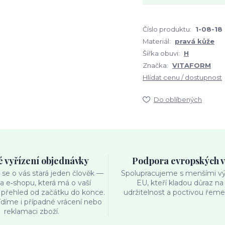
Číslo produktu:
1-08-18
Materiál:
pravá kůže
Šířka obuvi:
H
Značka:
VITAFORM
Hlídat cenu / dostupnost
Do oblíbených
é vyřízení objednávky
Podpora evropských 
se o vás stará jeden člověk —
Spolupracujeme s menšími výr
ka e‑shopu, která má o vaší
EU, kteří kladou důraz na 
přehled od začátku do konce.
udržitelnost a poctivou řemes
ídíme i případné vrácení nebo
reklamaci zboží.