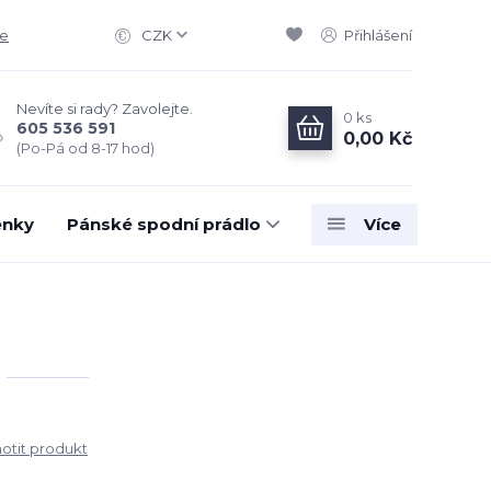
ce
CZK
Přihlášení
Nevíte si rady? Zavolejte.
0
ks
605 536 591
0,00 Kč
(Po-Pá od 8-17 hod)
enky
Pánské spodní prádlo
Více
tit produkt