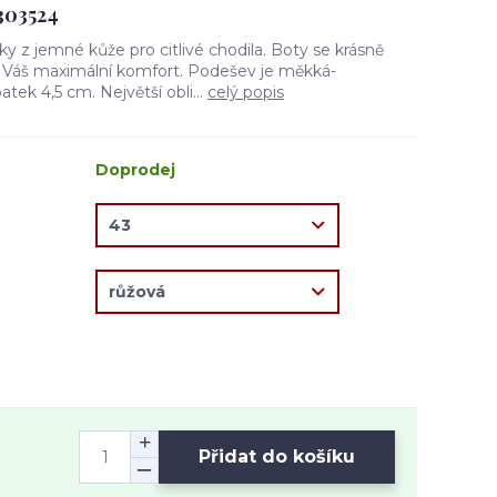
303524
y z jemné kůže pro citlivé chodila. Boty se krásně
o Váš maximální komfort. Podešev je měkká-
tek 4,5 cm. Největší obli...
celý popis
Doprodej
Přidat do košíku