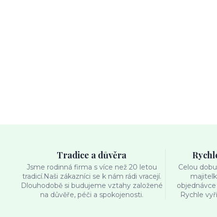
Tradice a důvěra
Rychl
Jsme rodinná firma s více než 20 letou
Celou dobu 
tradicí.Naši zákazníci se k nám rádi vracejí.
majitel
Dlouhodobě si budujeme vztahy založené
objednávce 
na důvěře, péči a spokojenosti.
Rychle vyř