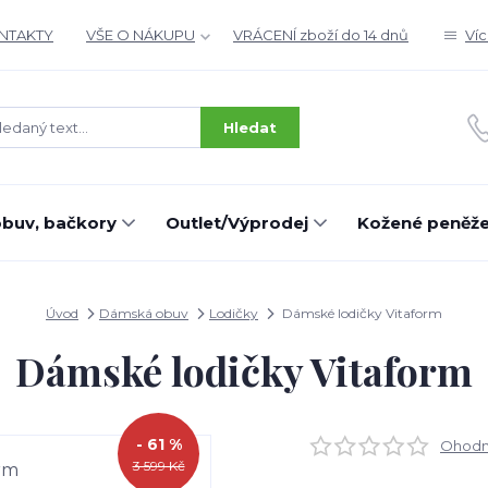
ONTAKTY
VŠE O NÁKUPU
VRÁCENÍ zboží do 14 dnů
Ví
Hledat
buv, bačkory
Outlet/Výprodej
Kožené peněž
Úvod
Dámská obuv
Lodičky
Dámské lodičky Vitaform
Dámské lodičky Vitaform
- 61 %
Ohodno
3 599 Kč