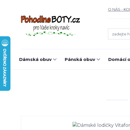
O NÁS - K
Dámská obuv
Pánská obuv
Domácí o