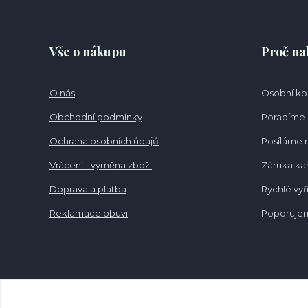
Vše o nákupu
Proč na
O nás
Osobní k
Obchodní podmínky
Poradíme 
Ochrana osobních údajů
Posíláme 
Vrácení - výměna zboží
Záruka k
Doprava a platba
Rychlé vyř
Reklamace obuvi
Poporujem