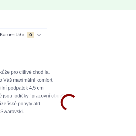
Komentáře
0
né kůže pro citlivé chodila.
lu pro Váš maximální komfort.
tabilní podpatek 4,5 cm.
které jsou lodičky "pracovní obuv" 
na lázeňské pobyty atd.
aly Swarovski.