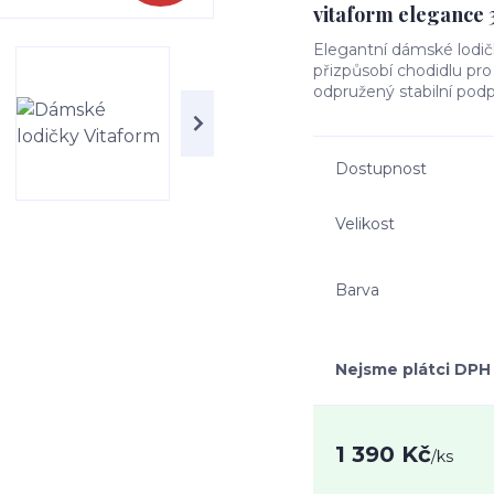
vitaform elegance 
Elegantní dámské lodičk
přizpůsobí chodidlu pr
odpružený stabilní podpa
Dostupnost
Velikost
Barva
Nejsme plátci DPH
1 390 Kč
/
ks