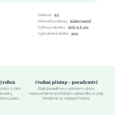
Velikost:
43
Materiál podšívky:
kůže+textil
Výška podpatku:
širší 4,5 cm
Vyjímatelná stélka:
ano
výrobců
Osobní přístup - poradenství
obci z celé
Rádi poradíme s výběrem obuvi,
kvalitu,
nasloucháme potřebám zákazníků a vždy
lnou práci.
hledáme to nejlepší řešení.