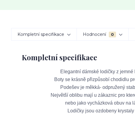
Kompletní specifikace
Hodnocení
0
Kompletní specifikace
                                Elegantní dámské lodičky z jem
                           Boty se krásně přizpůsobí chodid
                                Podešev je měkká- odpružený s
                        Největší oblibu mají u zákaznic pro 
                                    nebo jako vycházková obuv 
                                      Lodičky jsou ozdobeny kryst