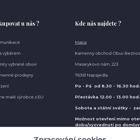
kupovat u nás ?
Kde nás najdete ?
omunikace
Mapa
s výběrem
Kamenný obchod Obuv Beznos
míry vybrané obuvi
Masarykovo nám. 223
amenné prodejny
76361 Napajedla
ízení
Po - Pá od 8.30
- 16.30 hod.
e malé výrobce z EU
Přestávka 12.00 - 13.00 hod.
Sobota a státní svátky - za
Možnost otevření mimo otev
do
bu/vyzvednutí po domluv
Zpracování cookies