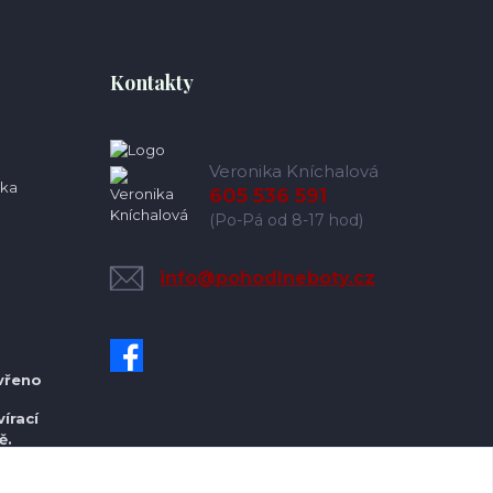
Kontakty
Veronika Kníchalová
ka
605 536 591
(Po-Pá od 8-17 hod)
info@pohodlneboty.cz
vřeno
írací
ě.