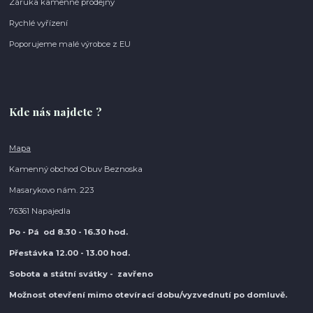
Záruka kamenné prodejny
Rychlé vyřízení
Poporujeme malé výrobce z EU
Kde nás najdete ?
Mapa
Kamenný obchod Obuv Beznoska
Masarykovo nám. 223
76361 Napajedla
Po - Pá od 8.30
- 16.30 hod.
Přestávka 12.00 - 13.00 hod.
Sobota a státní svátky - zavřeno
Možnost otevření mimo otevírací do
bu/vyzvednutí po domluvě.