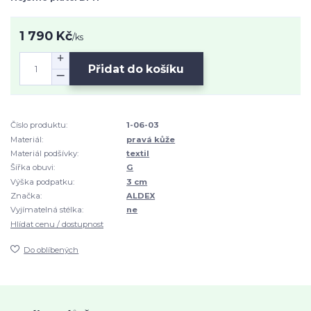
1 790 Kč
/
ks
Přidat do košíku
Číslo produktu:
1-06-03
Materiál:
pravá kůže
Materiál podšívky:
textil
Šířka obuvi:
G
Výška podpatku:
3 cm
Značka:
ALDEX
Vyjímatelná stélka:
ne
Hlídat cenu / dostupnost
Do oblíbených