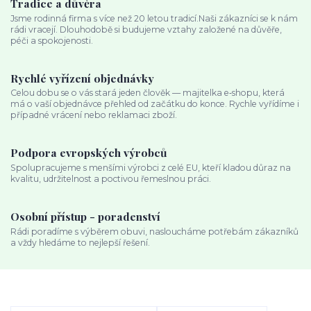
Tradice a důvěra
Jsme rodinná firma s více než 20 letou tradicí.Naši zákazníci se k nám
rádi vracejí. Dlouhodobě si budujeme vztahy založené na důvěře,
péči a spokojenosti.
Rychlé vyřízení objednávky
Celou dobu se o vás stará jeden člověk — majitelka e‑shopu, která
má o vaší objednávce přehled od začátku do konce. Rychle vyřídíme i
případné vrácení nebo reklamaci zboží.
Podpora evropských výrobců
Spolupracujeme s menšími výrobci z celé EU, kteří kladou důraz na
kvalitu, udržitelnost a poctivou řemeslnou práci.
Osobní přístup - poradenství
Rádi poradíme s výběrem obuvi, nasloucháme potřebám zákazníků
a vždy hledáme to nejlepší řešení.