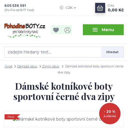
605 536 591
0
ks
CZK
0,00 Kč
(Po-Pá od 8-17 hod)
Menu
Hledat
Úvod
Dámská obuv
Zimní obuv
Dámské kotníkové boty sportovní černé
dva zipy
Dámské kotníkové boty
sportovní černé dva zipy
- 20 %
2 250 Kč
Akce