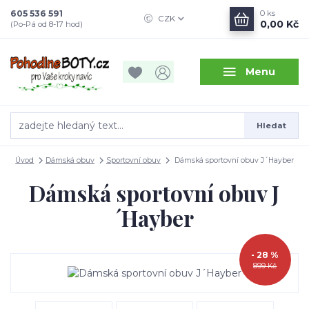
605 536 591
0
ks
CZK
0,00 Kč
(Po-Pá od 8-17 hod)
Menu
Hledat
Úvod
Dámská obuv
Sportovní obuv
Dámská sportovní obuv J´Hayber
Dámská sportovní obuv J
´Hayber
- 28 %
899 Kč