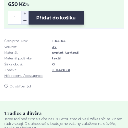
650 Kč
/
ks
Přidat do košíku
Číslo produktu:
1-04-04
Velikost:
37
Materiál:
syntetika+textil
Materiál podšívky:
textil
Šířka obuvi:
G
Značka:
J´HAYBER
Hlídat cenu / dostupnost
Do oblíbených
Tradice a důvěra
Jsme rodinná firma s více než 20 letou tradicí.Naši zákazníci se k nám
rádi vracejí. Dlouhodobě si budujeme vztahy založené na důvěře,