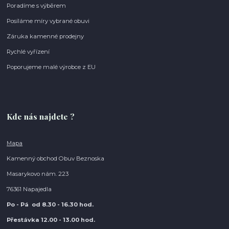
Poradíme s výběrem
Posíláme míry vybrané obuvi
Záruka kamenné prodejny
Rychlé vyřízení
Poporujeme malé výrobce z EU
Kde nás najdete ?
Mapa
Kamenný obchod Obuv Beznoska
Masarykovo nám. 223
76361 Napajedla
Po - Pá od 8.30
- 16.30 hod.
Přestávka 12.00 - 13.00 hod.