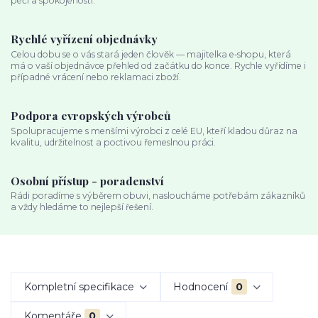
péči a spokojenosti.
Rychlé vyřízení objednávky
Celou dobu se o vás stará jeden člověk — majitelka e‑shopu, která
má o vaší objednávce přehled od začátku do konce. Rychle vyřídíme i
případné vrácení nebo reklamaci zboží.
Podpora evropských výrobců
Spolupracujeme s menšími výrobci z celé EU, kteří kladou důraz na
kvalitu, udržitelnost a poctivou řemeslnou práci.
Osobní přístup - poradenství
Rádi poradíme s výběrem obuvi, nasloucháme potřebám zákazníků
a vždy hledáme to nejlepší řešení.
Kompletní specifikace
Hodnocení
0
Komentáře
0