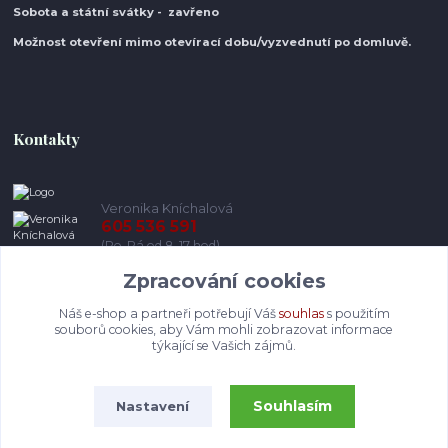
Sobota a státní svátky - zavřeno
Možnost otevření mimo otevírací do
bu/vyzvednutí po domluvě.
Kontakty
Veronika Kníchalová
605 536 591
(Po-Pá od 8-17 hod)
Zpracování cookies
info@pohodlneboty.cz
Náš e-shop a partneři potřebují Váš
souhlas
s použitím
souborů cookies, aby Vám mohli zobrazovat informace
týkající se Vašich zájmů.
Souhlasím
Nastavení
© Pohodlneboty.cz 2013 - 2026