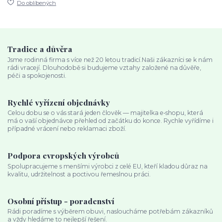
Do oblíbených
Tradice a důvěra
Jsme rodinná firma s více než 20 letou tradicí.Naši zákazníci se k nám
rádi vracejí. Dlouhodobě si budujeme vztahy založené na důvěře,
péči a spokojenosti.
Rychlé vyřízení objednávky
Celou dobu se o vás stará jeden člověk — majitelka e‑shopu, která
má o vaší objednávce přehled od začátku do konce. Rychle vyřídíme i
případné vrácení nebo reklamaci zboží.
Podpora evropských výrobců
Spolupracujeme s menšími výrobci z celé EU, kteří kladou důraz na
kvalitu, udržitelnost a poctivou řemeslnou práci.
Osobní přístup - poradenství
Rádi poradíme s výběrem obuvi, nasloucháme potřebám zákazníků
a vždy hledáme to nejlepší řešení.