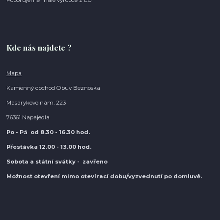
Kde nás najdete ?
Mapa
Kamenný obchod Obuv Beznoska
Masarykovo nám. 223
76361 Napajedla
Po - Pá od 8.30
- 16.30 hod.
Přestávka 12.00 - 13.00 hod.
Sobota a státní svátky - zavřeno
Možnost otevření mimo otevírací do
bu/vyzvednutí po domluvě.