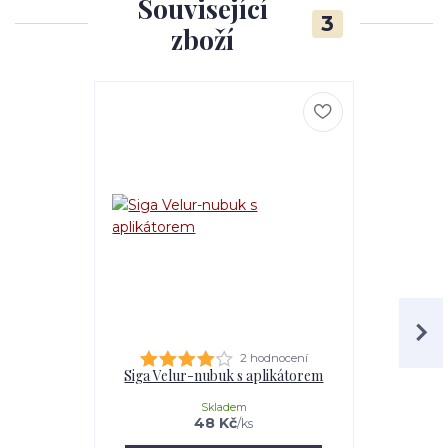
Související
3
zboží
2 hodnocení
Siga Velur-nubuk s aplikátorem
Sigal re
Skladem
48 Kč
/
ks