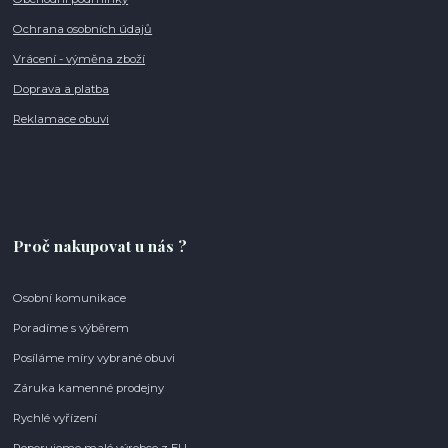
Ochrana osobních údajů
Vrácení - výměna zboží
Doprava a platba
Reklamace obuvi
Proč nakupovat u nás ?
Osobní komunikace
Poradíme s výběrem
Posíláme míry vybrané obuvi
Záruka kamenné prodejny
Rychlé vyřízení
Poporujeme malé výrobce z EU