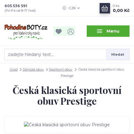
605 536 591
0
ks
CZK
0,00 Kč
(Po-Pá od 8-17 hod)
Menu
Hledat
Úvod
Dámská obuv
Sportovní obuv
Česká klasická sportovní obuv
Prestige
Česká klasická sportovní
obuv Prestige