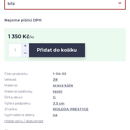
Nejsme plátci DPH
1 350 Kč
/
ks
Přidat do košíku
Číslo produktu:
1-04-02
Velikost:
38
Materiál:
pravá kůže
Materiál podšívky:
textil
Šířka obuvi:
G
Výška podpatku:
3,5 cm
Značka:
MOLEDA-PRESTIGE
Vyjímatelná stélka:
ne
Hlídat cenu / dostupnost